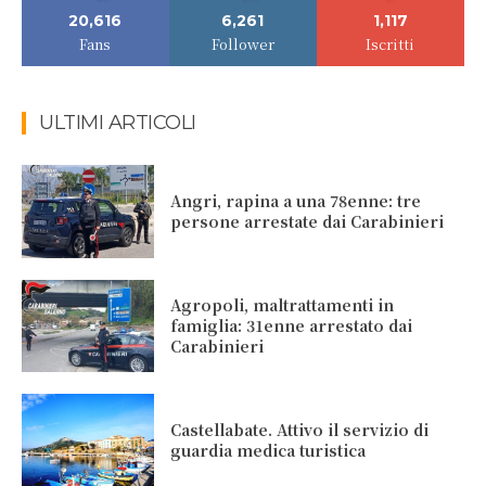
20,616
6,261
1,117
Fans
Follower
Iscritti
ULTIMI ARTICOLI
Angri, rapina a una 78enne: tre
persone arrestate dai Carabinieri
Agropoli, maltrattamenti in
famiglia: 31enne arrestato dai
Carabinieri
Castellabate. Attivo il servizio di
guardia medica turistica