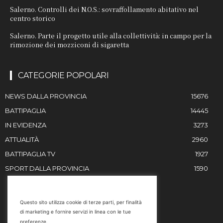
Salerno. Controlli dei N.O.S.: sovraffollamento abitativo nel
centro storico
Salerno. Parte il progetto utile alla collettività: in campo per la
rimozione dei mozziconi di sigaretta
CATEGORIE POPOLARI
NEWS DALLA PROVINCIA
15676
BATTIPAGLIA
14445
IN EVIDENZA
3273
ATTUALITÀ
2960
BATTIPAGLIA TV
1927
SPORT DALLA PROVINCIA
1590
RESTIAMO IN CONTATTO
Questo sito utilizza cookie di terze parti, per finalità
di marketing e fornire servizi in linea con le tue
Email
preferenze.