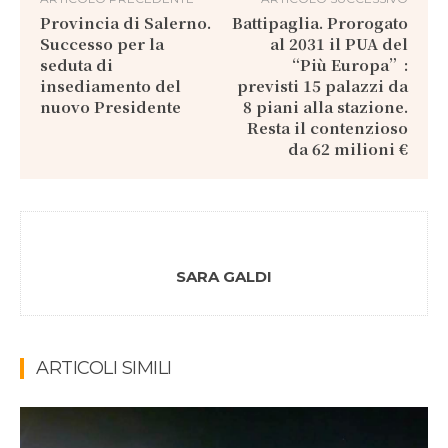
Provincia di Salerno.
Battipaglia. Prorogato
Successo per la
al 2031 il PUA del
seduta di
“Più Europa”:
insediamento del
previsti 15 palazzi da
nuovo Presidente
8 piani alla stazione.
Resta il contenzioso
da 62 milioni €
SARA GALDI
ARTICOLI SIMILI