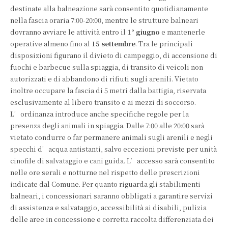
destinate alla balneazione sarà consentito quotidianamente
nella fascia oraria 7:00-20:00, mentre le strutture balneari
dovranno avviare le attività entro il
1° giugno
e mantenerle
operative almeno fino al
15 settembre
. Tra le principali
disposizioni figurano il divieto di campeggio, di accensione di
fuochi e barbecue sulla spiaggia, di transito di veicoli non
autorizzati e di abbandono di rifiuti sugli arenili. Vietato
inoltre occupare la fascia di 5 metri dalla battigia, riservata
esclusivamente al libero transito e ai mezzi di soccorso.
L’ordinanza introduce anche specifiche regole per la
presenza degli animali in spiaggia. Dalle 7:00 alle 20:00 sarà
vietato condurre o far permanere animali sugli arenili e negli
specchi d’acqua antistanti, salvo eccezioni previste per unità
cinofile di salvataggio e cani guida. L’accesso sarà consentito
nelle ore serali e notturne nel rispetto delle prescrizioni
indicate dal Comune. Per quanto riguarda gli stabilimenti
balneari, i concessionari saranno obbligati a garantire servizi
di assistenza e salvataggio, accessibilità ai disabili, pulizia
delle aree in concessione e corretta raccolta differenziata dei