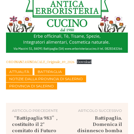
ORDINANZASINDACALE_Originale_89_2026
Download
ATTUALITÀ
BATTIPAGLIA
NOTIZIE DALLA PROVINCIA DI SALERNO
PROVINCIA DI SALERNO
ARTICOLO PRECEDENTE
ARTICOLO SUCCESSIVO
“Battipaglia 983”,
Battipaglia.
costituito il 2°
Domenica il
comitato di Futuro
disinnesco bomba