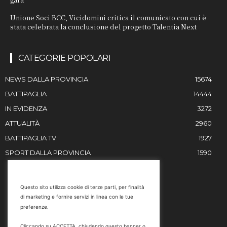
Unione Soci BCC, Vicidomini critica il comunicato con cui è
stata celebrata la conclusione del progetto Talentia Next
CATEGORIE POPOLARI
NEWS DALLA PROVINCIA
15674
BATTIPAGLIA
14444
IN EVIDENZA
3272
ATTUALITÀ
2960
BATTIPAGLIA TV
1927
SPORT DALLA PROVINCIA
1590
RESTIAMO IN CONTATTO
Questo sito utilizza cookie di terze parti, per finalità
di marketing e fornire servizi in linea con le tue
Email
preferenze.
info@battipaglia1929.it
Cliccando su ACCETTA, chiudendo questo banner o