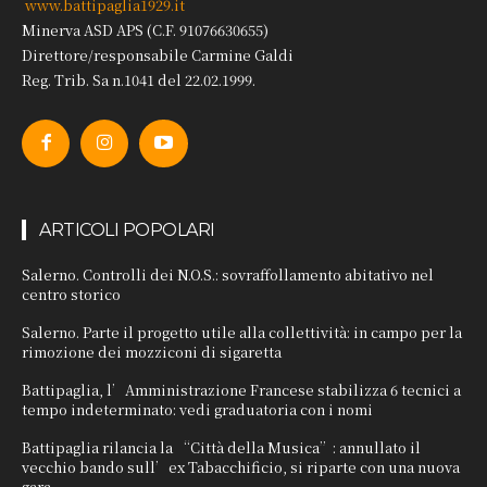
www.battipaglia1929.it
Minerva ASD APS (C.F. 91076630655)
Direttore/responsabile Carmine Galdi
Reg. Trib. Sa n.1041 del 22.02.1999.
ARTICOLI POPOLARI
Salerno. Controlli dei N.O.S.: sovraffollamento abitativo nel
centro storico
Salerno. Parte il progetto utile alla collettività: in campo per la
rimozione dei mozziconi di sigaretta
Battipaglia, l’Amministrazione Francese stabilizza 6 tecnici a
tempo indeterminato: vedi graduatoria con i nomi
Battipaglia rilancia la “Città della Musica”: annullato il
vecchio bando sull’ex Tabacchificio, si riparte con una nuova
gara