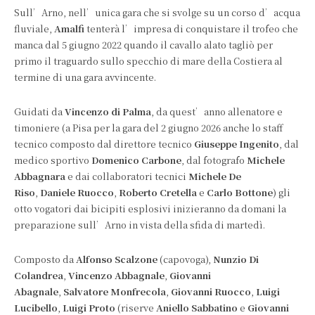
Sull’Arno, nell’unica gara che si svolge su un corso d’acqua
fluviale,
Amalfi
tenterà l’impresa di conquistare il trofeo che
manca dal 5 giugno 2022 quando il cavallo alato tagliò per
primo il traguardo sullo specchio di mare della Costiera al
termine di una gara avvincente.
Guidati da
Vincenzo di Palma
, da quest’anno allenatore e
timoniere (a Pisa per la gara del 2 giugno 2026 anche lo staff
tecnico composto dal direttore tecnico
Giuseppe Ingenito
, dal
medico sportivo
Domenico Carbone
, dal fotografo
Michele
Abbagnara
e dai collaboratori tecnici
Michele De
Riso
,
Daniele Ruocco
,
Roberto Cretella
e
Carlo Bottone
) gli
otto vogatori dai bicipiti esplosivi inizieranno da domani la
preparazione sull’Arno in vista della sfida di martedì.
Composto da
Alfonso Scalzone
(capovoga),
Nunzio Di
Colandrea
,
Vincenzo Abbagnale
,
Giovanni
Abagnale
,
Salvatore Monfrecola
,
Giovanni Ruocco
,
Luigi
Lucibello
,
Luigi Proto
(riserve
Aniello Sabbatino
e
Giovanni