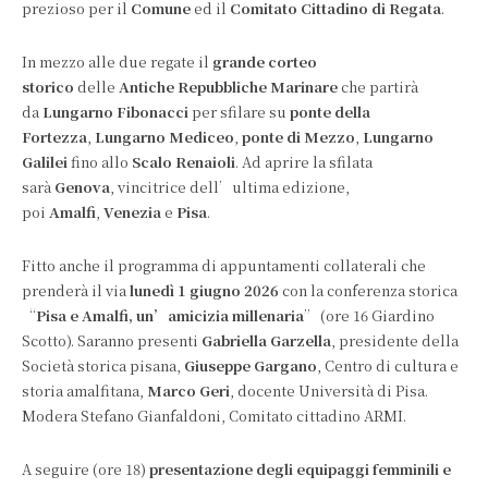
prezioso per il
Comune
ed il
Comitato Cittadino di Regata
.
In mezzo alle due regate il
grande corteo
storico
delle
Antiche Repubbliche Marinare
che partirà
da
Lungarno Fibonacci
per sfilare su
ponte della
Fortezza
,
Lungarno Mediceo
,
ponte di Mezzo
,
Lungarno
Galilei
fino allo
Scalo Renaioli
. Ad aprire la sfilata
sarà
Genova
, vincitrice dell’ultima edizione,
poi
Amalfi
,
Venezia
e
Pisa
.
Fitto anche il programma di appuntamenti collaterali che
prenderà il via
lunedì 1 giugno 2026
con la conferenza storica
“
Pisa e Amalfi, un’amicizia millenaria
” (ore 16 Giardino
Scotto). Saranno presenti
Gabriella Garzella
, presidente della
Società storica pisana,
Giuseppe Gargano
, Centro di cultura e
storia amalfitana,
Marco Geri
, docente Università di Pisa.
Modera Stefano Gianfaldoni, Comitato cittadino ARMI.
A seguire (ore 18)
presentazione degli equipaggi femminili e