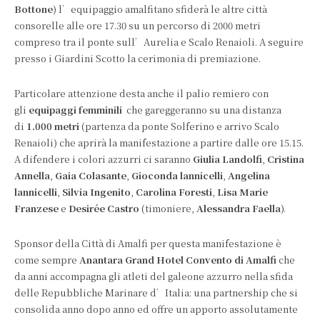
Bottone
) l’equipaggio amalfitano sfiderà le altre città
consorelle alle ore 17.30 su un percorso di 2000 metri
compreso tra il ponte sull’Aurelia e Scalo Renaioli. A seguire
presso i Giardini Scotto la cerimonia di premiazione.
Particolare attenzione desta anche il palio remiero con
gli
equipaggi femminili
che gareggeranno su una distanza
di
1.000 metri
(partenza da ponte Solferino e arrivo Scalo
Renaioli) che aprirà la manifestazione a partire dalle ore 15.15.
A difendere i colori azzurri ci saranno
Giulia Landolfi
,
Cristina
Annella
,
Gaia Colasante
,
Gioconda lannicelli
,
Angelina
lannicelli
,
Silvia Ingenito
,
Carolina Foresti
,
Lisa Marie
Franzese
e
Desirée Castro
(timoniere,
Alessandra Faella
).
Sponsor della Città di Amalfi per questa manifestazione è
come sempre
Anantara Grand Hotel Convento di Amalfi
che
da anni accompagna gli atleti del galeone azzurro nella sfida
delle Repubbliche Marinare d’Italia: una partnership che si
consolida anno dopo anno ed offre un apporto assolutamente