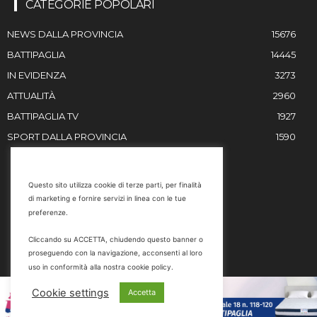
CATEGORIE POPOLARI
NEWS DALLA PROVINCIA
15676
BATTIPAGLIA
14445
IN EVIDENZA
3273
ATTUALITÀ
2960
BATTIPAGLIA TV
1927
SPORT DALLA PROVINCIA
1590
RESTIAMO IN CONTATTO
Questo sito utilizza cookie di terze parti, per finalità
di marketing e fornire servizi in linea con le tue
Email
preferenze.
info@battipaglia1929.it
Cliccando su ACCETTA, chiudendo questo banner o
marketing@battipaglia1929.it
proseguendo con la navigazione, acconsenti al loro
carminegaldi@virgilio.it
uso in conformità alla nostra cookie policy.
Tel. 0828 302801
Cookie settings
Accetta