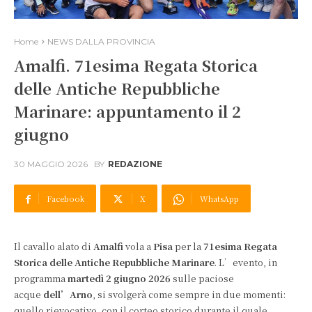
Home
NEWS DALLA PROVINCIA
Amalfi. 71esima Regata Storica
delle Antiche Repubbliche
Marinare: appuntamento il 2
giugno
30 MAGGIO 2026
BY
REDAZIONE
Facebook
X
WhatsApp
Il cavallo alato di
Amalfi
vola a
Pisa
per la
71esima Regata
Storica delle Antiche Repubbliche Marinare
. L’evento, in
programma
martedì 2 giugno 2026
sulle paciose
acque
dell’Arno
, si svolgerà come sempre in due momenti:
quello rievocativo, con il corteo storico durante il quale