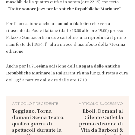
maschili
della quattro città e in serata (ore 22.15) concerto
“
Rotte sonore jazz per le Antiche Repubbliche Marinare
”.
Per l’occasione anche un
annullo filatelico
che verrà
rilasciato da Poste Italiane (dalle 13.00 alle ore 19.00) presso
Palazzo Gambacorti su due cartoline: una riprodurrà il primo
manifesto del 1956, l’altra invece il manifesto della 71esima
edizione.
Anche per la
71esima
edizione della
Regata delle Antiche
Repubbliche Marinare
la
Rai
garantirà una lunga diretta a cura
del
Tg2
a partire dalle ore dalle ore 17.10.
ARTICOLO PRECEDENTE
ARTICOLO SUCCESSIVO
Teggiano. Torna
Eboli. Domani al
domani Scena Teatro:
Cilento Outlet la
quattro giorni di
prima edizione di
spettacoli durante la
“Vita da Barboni &