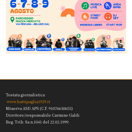
Testata giornalistica
www.battipaglia1929.it
Minerva ASD APS (C.F. 91076630655)
Direttore/responsabile Carmine Galdi
Reg. Trib. Sa n.1041 del 22.02.1999.