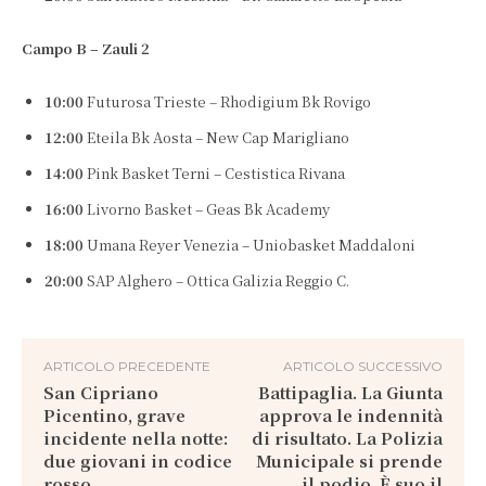
Campo B – Zauli 2
10:00
Futurosa Trieste – Rhodigium Bk Rovigo
12:00
Eteila Bk Aosta – New Cap Marigliano
14:00
Pink Basket Terni – Cestistica Rivana
16:00
Livorno Basket – Geas Bk Academy
18:00
Umana Reyer Venezia – Uniobasket Maddaloni
20:00
SAP Alghero – Ottica Galizia Reggio C.
ARTICOLO PRECEDENTE
ARTICOLO SUCCESSIVO
San Cipriano
Battipaglia. La Giunta
Picentino, grave
approva le indennità
incidente nella notte:
di risultato. La Polizia
due giovani in codice
Municipale si prende
rosso
il podio. È suo il