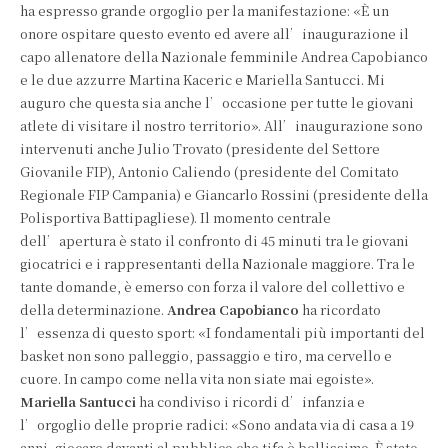
ha espresso grande orgoglio per la manifestazione: «È un
onore ospitare questo evento ed avere all’inaugurazione il
capo allenatore della Nazionale femminile Andrea Capobianco
e le due azzurre Martina Kaceric e Mariella Santucci. Mi
auguro che questa sia anche l’occasione per tutte le giovani
atlete di visitare il nostro territorio». All’inaugurazione sono
intervenuti anche Julio Trovato (presidente del Settore
Giovanile FIP), Antonio Caliendo (presidente del Comitato
Regionale FIP Campania) e Giancarlo Rossini (presidente della
Polisportiva Battipagliese). Il momento centrale
dell’apertura è stato il confronto di 45 minuti tra le giovani
giocatrici e i rappresentanti della Nazionale maggiore. Tra le
tante domande, è emerso con forza il valore del collettivo e
della determinazione.
Andrea Capobianco
ha ricordato
l’essenza di questo sport: «I fondamentali più importanti del
basket non sono palleggio, passaggio e tiro, ma cervello e
cuore. In campo come nella vita non siate mai egoiste».
Mariella Santucci
ha condiviso i ricordi d’infanzia e
l’orgoglio delle proprie radici: «Sono andata via di casa a 19
anni, giocare davanti al pubblico che tifa è bellissimo. È stato