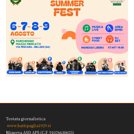
Testata giornalistica
www.battipaglia1929.it
Minerva ASD APS (C.F. 91076630655)