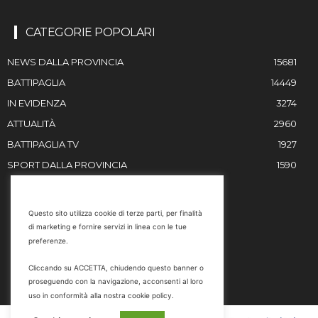
CATEGORIE POPOLARI
NEWS DALLA PROVINCIA
15681
BATTIPAGLIA
14449
IN EVIDENZA
3274
ATTUALITÀ
2960
BATTIPAGLIA TV
1927
SPORT DALLA PROVINCIA
1590
RESTIAMO IN CONTATTO
Questo sito utilizza cookie di terze parti, per finalità
di marketing e fornire servizi in linea con le tue
Email
preferenze.
info@battipaglia1929.it
Cliccando su ACCETTA, chiudendo questo banner o
marketing@battipaglia1929.it
proseguendo con la navigazione, acconsenti al loro
carminegaldi@virgilio.it
uso in conformità alla nostra cookie policy.
Tel. 0828 302801