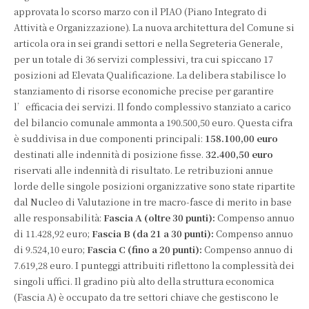
approvata lo scorso marzo con il PIAO (Piano Integrato di
Attività e Organizzazione). La nuova architettura del Comune si
articola ora in sei grandi settori e nella Segreteria Generale,
per un totale di 36 servizi complessivi, tra cui spiccano 17
posizioni ad Elevata Qualificazione. La delibera stabilisce lo
stanziamento di risorse economiche precise per garantire
l’efficacia dei servizi. Il fondo complessivo stanziato a carico
del bilancio comunale ammonta a 190.500,50 euro. Questa cifra
è suddivisa in due componenti principali:
158.100,00 euro
destinati alle indennità di posizione fisse.
32.400,50 euro
riservati alle indennità di risultato. Le retribuzioni annue
lorde delle singole posizioni organizzative sono state ripartite
dal Nucleo di Valutazione in tre macro-fasce di merito in base
alle responsabilità:
Fascia A (oltre 30 punti):
Compenso annuo
di 11.428,92 euro;
Fascia B (da 21 a 30 punti):
Compenso annuo
di 9.524,10 euro;
Fascia C (fino a 20 punti):
Compenso annuo di
7.619,28 euro. I punteggi attribuiti riflettono la complessità dei
singoli uffici. Il gradino più alto della struttura economica
(Fascia A) è occupato da tre settori chiave che gestiscono le