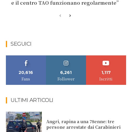
e il centro TAO funzionano regolarmente”
SEGUICI
20,616
6,261
1,117
Fans
Follower
Iscritti
ULTIMI ARTICOLI
Angri, rapina a una 78enne: tre
persone arrestate dai Carabinieri