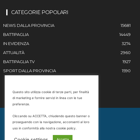
CATEGORIE POPOLARI
NEWS DALLA PROVINCIA
15681
BATTIPAGLIA
14449
IN EVIDENZA
3274
ATTUALITÀ
2960
BATTIPAGLIA TV
1927
SPORT DALLA PROVINCIA
1590
RESTIAMO IN CONTATTO
Questo sito utilizza cookie di terze parti, per finalità
di marketing e fornire servizi in linea con le tue
Email
preferenze.
info@battipaglia1929.it
Cliccando su ACCETTA, chiudendo questo banner o
marketing@battipaglia1929.it
proseguendo con la navigazione, acconsenti al loro
carminegaldi@virgilio.it
uso in conformità alla nostra cookie policy.
Tel. 0828 302801
Cookie settings
Accetta