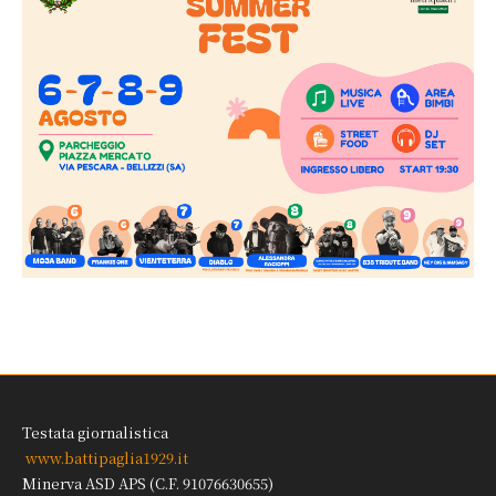
Testata giornalistica
www.battipaglia1929.it
Minerva ASD APS (C.F. 91076630655)