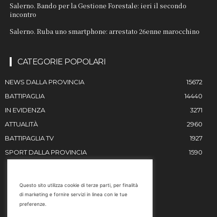
Salerno. Bando per la Gestione Forestale: ieri il secondo
incontro
Salerno. Ruba uno smartphone: arrestato 26enne marocchino
CATEGORIE POPOLARI
NEWS DALLA PROVINCIA
15672
BATTIPAGLIA
14440
IN EVIDENZA
3271
ATTUALITÀ
2960
BATTIPAGLIA TV
1927
SPORT DALLA PROVINCIA
1590
RESTIAMO IN CONTATTO
Questo sito utilizza cookie di terze parti, per finalità
di marketing e fornire servizi in linea con le tue
Email
preferenze.
info@battipaglia1929.it