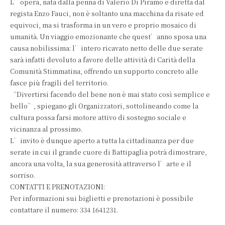
L’opera, nata dalla penna di Valerio Di Piramo e diretta dal
regista Enzo Fauci, non è soltanto una macchina da risate ed
equivoci, ma si trasforma in un vero e proprio mosaico di
umanità. Un viaggio emozionante che quest’anno sposa una
causa nobilissima: l’intero ricavato netto delle due serate
sarà infatti devoluto a favore delle attività di Carità della
Comunità Stimmatina, offrendo un supporto concreto alle
fasce più fragili del territorio.
“Divertirsi facendo del bene non è mai stato così semplice e
bello”, spiegano gli Organizzatori, sottolineando come la
cultura possa farsi motore attivo di sostegno sociale e
vicinanza al prossimo.
L’invito è dunque aperto a tutta la cittadinanza per due
serate in cui il grande cuore di Battipaglia potrà dimostrare,
ancora una volta, la sua generosità attraverso l’arte e il
sorriso.
CONTATTI E PRENOTAZIONI:
Per informazioni sui biglietti e prenotazioni è possibile
contattare il numero: 334 1641231.