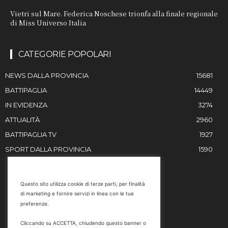
Vietri sul Mare. Federica Noschese trionfa alla finale regionale
di Miss Universo Italia
CATEGORIE POPOLARI
NEWS DALLA PROVINCIA
15681
BATTIPAGLIA
14449
IN EVIDENZA
3274
ATTUALITÀ
2960
BATTIPAGLIA TV
1927
SPORT DALLA PROVINCIA
1590
RESTIAMO IN CONTATTO
Questo sito utilizza cookie di terze parti, per finalità
di marketing e fornire servizi in linea con le tue
Email
preferenze.
info@battipaglia1929.it
Cliccando su ACCETTA, chiudendo questo banner o
marketing@battipaglia1929.it