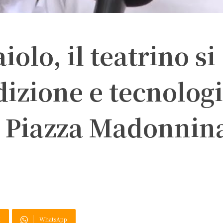
iolo, il teatrino si
dizione e tecnolog
 Piazza Madonnin
X
WhatsApp