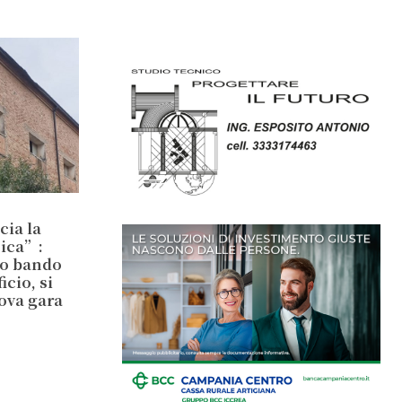
cia la
sica”:
io bando
cio, si
ova gara