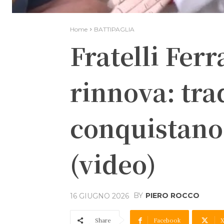
Home
BATTIPAGLIA
Fratelli Ferra
rinnova: tra
conquistano
(video)
BY
PIERO ROCCO
16 GIUGNO 2026
Share
Facebook