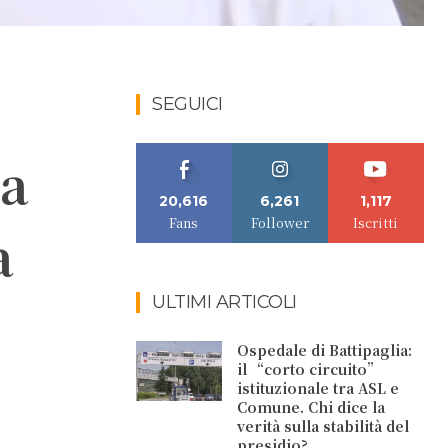
SEGUICI
ia
20,616
6,261
1,117
Fans
Follower
Iscritti
a
ULTIMI ARTICOLI
Ospedale di Battipaglia:
il “corto circuito”
istituzionale tra ASL e
Comune. Chi dice la
verità sulla stabilità del
presidio?