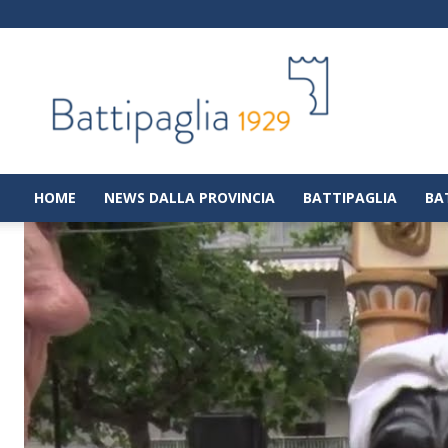
Battipaglia
1929
|
Notizie
dalla
città
di
HOME
NEWS DALLA PROVINCIA
BATTIPAGLIA
BA
Battipaglia