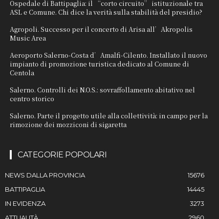
Ospedale di Battipaglia: il “corto circuito” istituzionale tra
ASL e Comune. Chi dice la verità sulla stabilità del presidio?
Agropoli. Successo per il concerto di Arisa all’Akropolis
Music Area
Aeroporto Salerno-Costa d’Amalfi-Cilento. Installato il nuovo
impianto di promozione turistica dedicato al Comune di
Centola
Salerno. Controlli dei N.O.S.: sovraffollamento abitativo nel
centro storico
Salerno. Parte il progetto utile alla collettività: in campo per la
rimozione dei mozziconi di sigaretta
CATEGORIE POPOLARI
NEWS DALLA PROVINCIA
15676
BATTIPAGLIA
14445
IN EVIDENZA
3273
ATTUALITÀ
2960