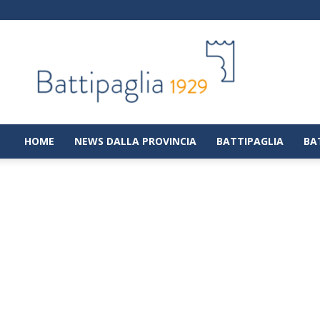
Battipaglia
1929
|
Notizie
dalla
città
di
HOME
NEWS DALLA PROVINCIA
BATTIPAGLIA
BA
Battipaglia