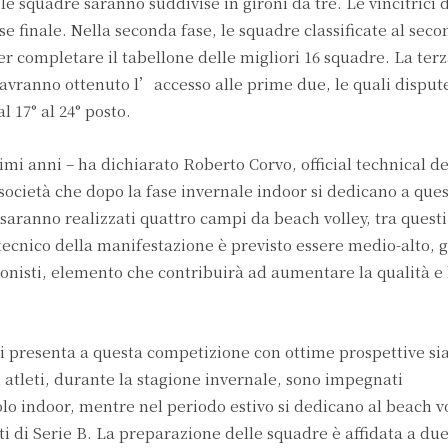
, le squadre saranno suddivise in gironi da tre. Le vincitrici 
 finale. Nella seconda fase, le squadre classificate al seco
per completare il tabellone delle migliori 16 squadre. La terz
 avranno ottenuto l’accesso alle prime due, le quali disput
al 17° al 24° posto.
imi anni – ha dichiarato Roberto Corvo, official technical d
società che dopo la fase invernale indoor si dedicano a que
i saranno realizzati quattro campi da beach volley, tra ques
 tecnico della manifestazione è previsto essere medio-alto, g
onisti, elemento che contribuirà ad aumentare la qualità e 
i presenta a questa competizione con ottime prospettive sia
i atleti, durante la stagione invernale, sono impegnati
lo indoor, mentre nel periodo estivo si dedicano al beach v
di Serie B. La preparazione delle squadre è affidata a due