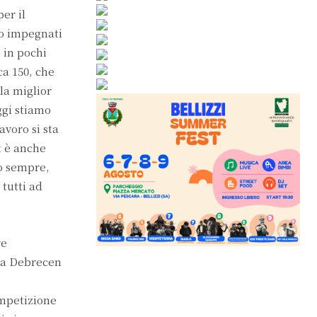
per il
no impegnati
 in pochi
ca 150, che
la miglior
ggi stiamo
avoro si sta
t è anche
mo sempre,
 tutti ad
re
a a Debrecen
ompetizione