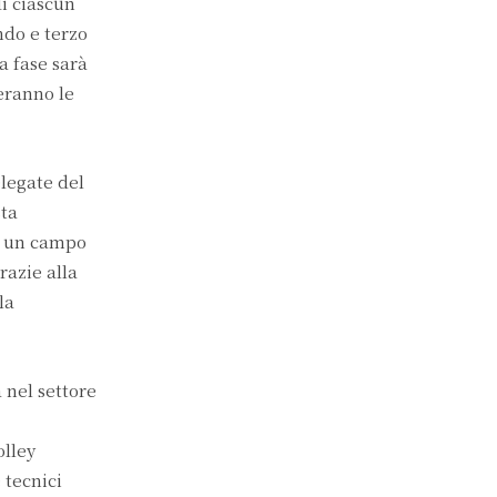
di ciascun
ndo e terzo
a fase sarà
eranno le
elegate del
sta
ti un campo
razie alla
la
 nel settore
olley
 tecnici