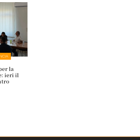
NCIA
per la
 ieri il
ntro