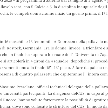
UG 2026 – in programma a Salerno dal 18 luglio al 1°agosto –
allavolo sarà, con il Calcio a 5, la disciplina inaugurale degl
iochi, le competizioni avranno inizio un giorno prima, il 17 lu
in 16 maschili e 16 femminili. A Debrecen nella pallavolo ma
à di Rostock, Germania. Tra le donne, invece, a trionfare è 
a che in finale ha superato le croate dell’Università di Zag
si articolerà in 4 gironi da 4 squadre, dopodiché si proced
azzamenti fino alla finale 15°- 16° posto. A fare da palcoscen
 presenza di quattro palazzetti che ospiteranno l’intera com
assimo Pessolano, official technical delegate della pallavo
ie università partecipanti. La dirigenza delCUS, in capo al 
Di Ruocco, hanno voluto fortemente la possibilità di gestire 
icina, dove sono collocate le strutture del CUS. In modo d