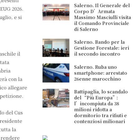
 presenti
Salerno. Il Generale del
i EUG 2026.
Corpo D’Armata
glio, e si
Massimo Masciulli visita
il Comando Provinciale
di Salerno
Salerno. Bando per la
Gestione Forestale: ieri
schile il
il secondo incontro
stata
Salerno. Ruba uno
abria
smartphone: arrestato
erà con la
26enne marocchino
ico allegare
Battipaglia, lo scandalo
petizione.
del “Più Europa”:
l’incompiuta da 38
milioni ridotta a
lo del Cus
dormitorio tra rifiuti e
presidente
contenziosi milionari
tutta la
a rendere