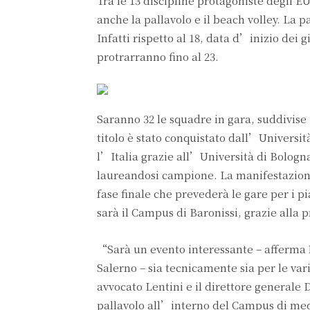
Tra le 13 discipline protagoniste degli E
anche la pallavolo e il beach volley. La p
Infatti rispetto al 18, data d’inizio dei g
protrarranno fino al 23.
Saranno 32 le squadre in gara, suddivise 
titolo è stato conquistato dall’Universit
l’Italia grazie all’Università di Bologn
laureandosi campione. La manifestazione 
fase finale che prevederà le gare per i pi
sarà il Campus di Baronissi, grazie alla
“Sarà un evento interessante – afferma M
Salerno – sia tecnicamente sia per le var
avvocato Lentini e il direttore generale 
pallavolo all’interno del Campus di med