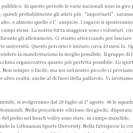
 il pubblico. In questo periodo le varie nazionali sono in giro 
a, quindi probabilmente gli atleti più “importanti” saran
e alto, o almeno quello è l’auspicio. I ragazzi si sposteranno
 campi stessi. La nostra forza maggiore sono i volontari, cir
durante gli allenamenti. Ci stiamo attrezzando per lasciare 
ie università. Questo percorso è iniziato circa 10 mesi fa. O
rendere la manifestazione la meglio possibile. Il gruppo di l
china organizzativa quanto più perfetta possibile. Lo spor
e. Non sempre è facile, ma noi nel nostro piccolo ci provia
 altre realtà, anche al di fuori della pallavolo. Vi invitiamo
ile, si svolgeranno dal 28 luglio al 1° agosto. 48 le squad
 femminili. Nella precedente edizione dei giochi, disputat
to del podio nel beach volley sono state, in campo maschile,
nile la Lithuanian Sports University. Nella fattispecie la c