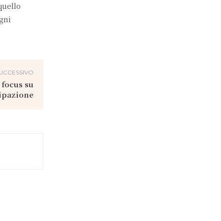
quello
gni
UCCESSIVO
 focus su
cipazione