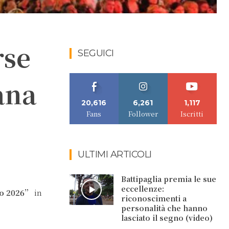
rse
SEGUICI
ana
20,616
6,261
1,117
Fans
Follower
Iscritti
ULTIMI ARTICOLI
Battipaglia premia le sue
eccellenze:
no 2026”
in
riconoscimenti a
personalità che hanno
lasciato il segno (video)