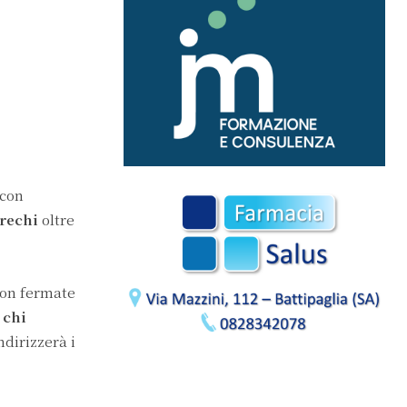
 con
Arechi
oltre
 con fermate
 chi
ndirizzerà i