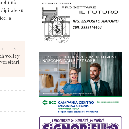
mobilità
 digitale su
ice, a
UCCESSIVO
ch volley
versitari