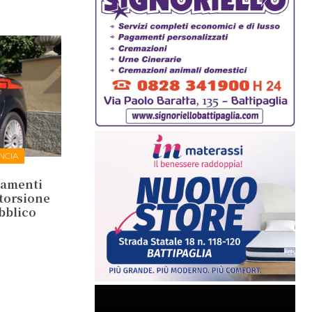
NCIA
tamenti
storsione
ubblico