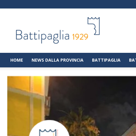
Battipaglia
1929
|
Notizie
dalla
città
di
HOME
NEWS DALLA PROVINCIA
BATTIPAGLIA
BA
Battipaglia