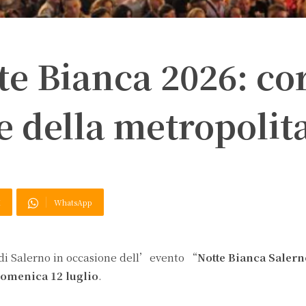
te Bianca 2026: co
e della metropolit
X
WhatsApp
 di Salerno in occasione dell’evento “
Notte Bianca Saler
domenica 12 luglio
.