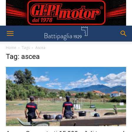
Home
Tags
Ascea
Tag: ascea