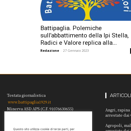
Battipaglia. Polemiche
sull’abbattimento della Ipi Stella,
Radici e Valore replica alla...
Redazione
-
27 Gennaio 2023
Testata giornalistica
ARTICOL
www.battipaglia1929.it
Minerva ASD APS (C.F. 91076630655)
Angri, rapina
arrestate dai
Direttore/responsabile Carmine Galdi
Reg. Trib. Sa n.1041 del 22.02.1999.
Agropoli, mal
Questo sito utilizza cookie di terze parti, per
arrestato dai