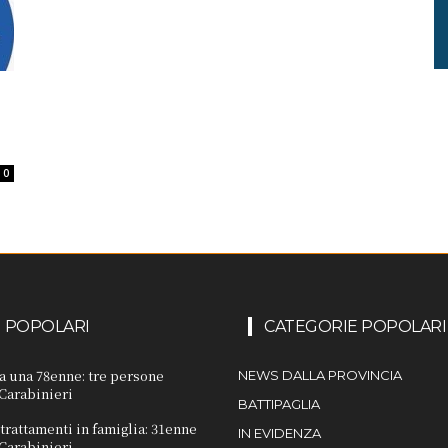
0
I POPOLARI
CATEGORIE POPOLARI
 a una 78enne: tre persone
NEWS DALLA PROVINCIA
 Carabinieri
BATTIPAGLIA
trattamenti in famiglia: 31enne
IN EVIDENZA
 Carabinieri