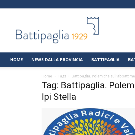
Battipaglia
1929
|
Notizie
dalla
città
di
HOME
NEWS DALLA PROVINCIA
BATTIPAGLIA
BA
Battipaglia
Home
Tags
Battipaglia. Polemiche sull'abbattimen
Tag: Battipaglia. Polem
Ipi Stella