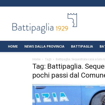
Battipaglia
1929
|
Notizie
dalla
città
di
HOME
NEWS DALLA PROVINCIA
BATTIPAGLIA
BA
Battipaglia
Home
Tags
Battipaglia. Sequestrata casa a luni
Tag: Battipaglia. Seque
pochi passi dal Comun