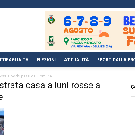
TTIPAGLIA TV
ELEZIONI
ATTUALITÀ
SPORT DALLA PR
 rosse a pochi passi dal Comune
strata casa a luni rosse a
C
e