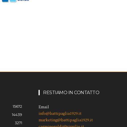
RESTIAMO IN CONTATTO
15672
Email
info@battipaglia1929.it
14439
marketing@battipaglia1929.it
3271
carminegaldi@virgilio.it