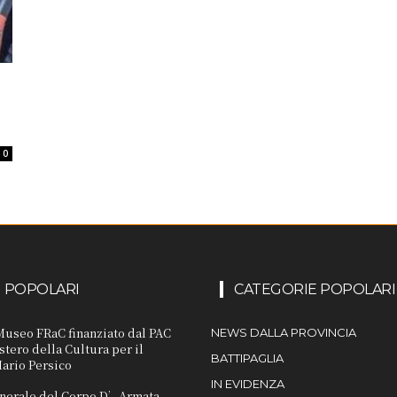
0
I POPOLARI
CATEGORIE POPOLARI
 Museo FRaC finanziato dal PAC
NEWS DALLA PROVINCIA
stero della Cultura per il
BATTIPAGLIA
ario Persico
IN EVIDENZA
Generale del Corpo D’Armata