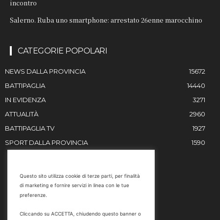
incontro
Salerno. Ruba uno smartphone: arrestato 26enne marocchino
CATEGORIE POPOLARI
NEWS DALLA PROVINCIA
15672
BATTIPAGLIA
14440
IN EVIDENZA
3271
ATTUALITÀ
2960
BATTIPAGLIA TV
1927
SPORT DALLA PROVINCIA
1590
RESTIAMO IN CONTATTO
Questo sito utilizza cookie di terze parti, per finalità
di marketing e fornire servizi in linea con le tue
Email
preferenze.
info@battipaglia1929.it
Cliccando su ACCETTA, chiudendo questo banner o
marketing@battipaglia1929.it