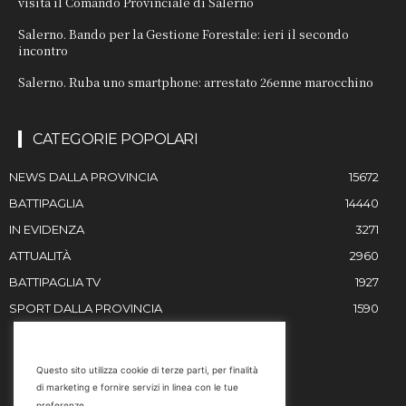
visita il Comando Provinciale di Salerno
Salerno. Bando per la Gestione Forestale: ieri il secondo
incontro
Salerno. Ruba uno smartphone: arrestato 26enne marocchino
CATEGORIE POPOLARI
NEWS DALLA PROVINCIA
15672
BATTIPAGLIA
14440
IN EVIDENZA
3271
ATTUALITÀ
2960
BATTIPAGLIA TV
1927
SPORT DALLA PROVINCIA
1590
RESTIAMO IN CONTATTO
Questo sito utilizza cookie di terze parti, per finalità
di marketing e fornire servizi in linea con le tue
Email
preferenze.