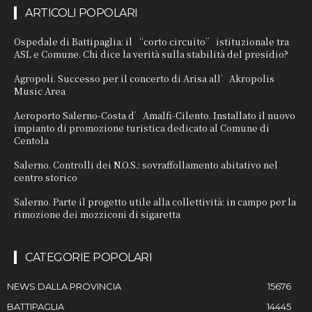
ARTICOLI POPOLARI
Ospedale di Battipaglia: il “corto circuito” istituzionale tra
ASL e Comune. Chi dice la verità sulla stabilità del presidio?
Agropoli. Successo per il concerto di Arisa all’Akropolis
Music Area
Aeroporto Salerno-Costa d’Amalfi-Cilento. Installato il nuovo
impianto di promozione turistica dedicato al Comune di
Centola
Salerno. Controlli dei N.O.S.: sovraffollamento abitativo nel
centro storico
Salerno. Parte il progetto utile alla collettività: in campo per la
rimozione dei mozziconi di sigaretta
CATEGORIE POPOLARI
NEWS DALLA PROVINCIA
15676
BATTIPAGLIA
14445