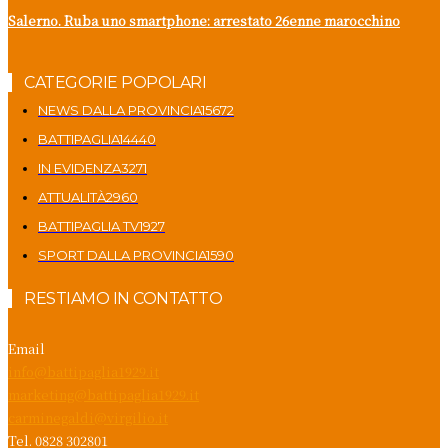
Salerno. Ruba uno smartphone: arrestato 26enne marocchino
CATEGORIE POPOLARI
NEWS DALLA PROVINCIA
15672
BATTIPAGLIA
14440
IN EVIDENZA
3271
ATTUALITÀ
2960
BATTIPAGLIA TV
1927
SPORT DALLA PROVINCIA
1590
RESTIAMO IN CONTATTO
Email
info@battipaglia1929.it
marketing@battipaglia1929.it
carminegaldi@virgilio.it
Tel. 0828 302801