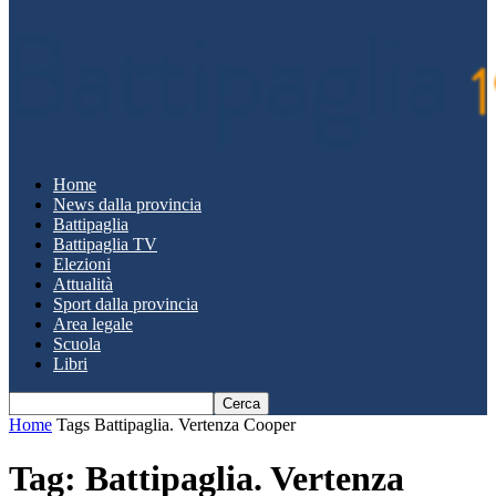
Home
News dalla provincia
Battipaglia
Battipaglia TV
Elezioni
Attualità
Sport dalla provincia
Area legale
Scuola
Libri
Home
Tags
Battipaglia. Vertenza Cooper
Tag: Battipaglia. Vertenza