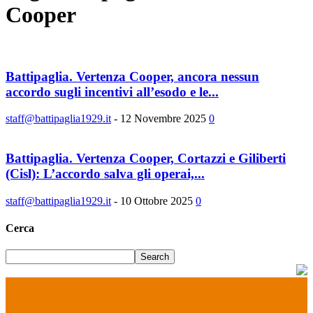
Cooper
Battipaglia. Vertenza Cooper, ancora nessun
accordo sugli incentivi all’esodo e le...
staff@battipaglia1929.it
-
12 Novembre 2025
0
Battipaglia. Vertenza Cooper, Cortazzi e Giliberti
(Cisl): L’accordo salva gli operai,...
staff@battipaglia1929.it
-
10 Ottobre 2025
0
Cerca