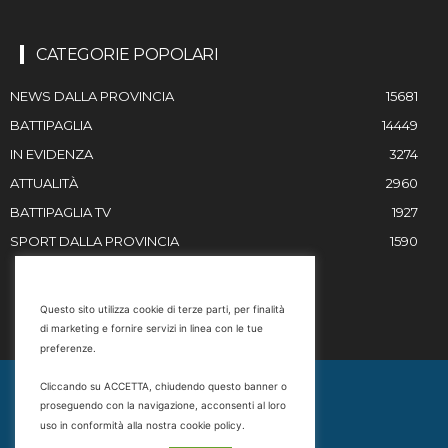
CATEGORIE POPOLARI
NEWS DALLA PROVINCIA
15681
BATTIPAGLIA
14449
IN EVIDENZA
3274
ATTUALITÀ
2960
BATTIPAGLIA TV
1927
SPORT DALLA PROVINCIA
1590
RESTIAMO IN CONTATTO
Questo sito utilizza cookie di terze parti, per finalità
di marketing e fornire servizi in linea con le tue
Email
preferenze.
info@battipaglia1929.it
Cliccando su ACCETTA, chiudendo questo banner o
marketing@battipaglia1929.it
proseguendo con la navigazione, acconsenti al loro
carminegaldi@virgilio.it
uso in conformità alla nostra cookie policy.
Tel. 0828 302801