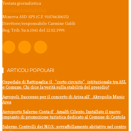
Testata giornalistica
www.battipaglia1929.it
Minerva ASD APS (C.F. 91076630655)
Direttore/responsabile Carmine Galdi
Reg. Trib. Sa n.1041 del 22.02.1999.
ARTICOLI POPOLARI
Ospedale di Battipaglia: il “corto circuito” istituzionale tra ASL
e Comune. Chi dice la verità sulla stabilità del presidio?
Agropoli. Successo per il concerto di Arisa all’Akropolis Music
Area
Aeroporto Salerno-Costa d’Amalfi-Cilento. Installato il nuovo
impianto di promozione turistica dedicato al Comune di Centola
Salerno. Controlli dei N.O.S.: sovraffollamento abitativo nel centro