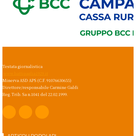
Testata giornalistica
www.battipaglia1929.it
Minerva ASD APS (C.F. 91076630655)
Direttore/responsabile Carmine Galdi
Reg. Trib. Sa n.1041 del 22.02.1999.