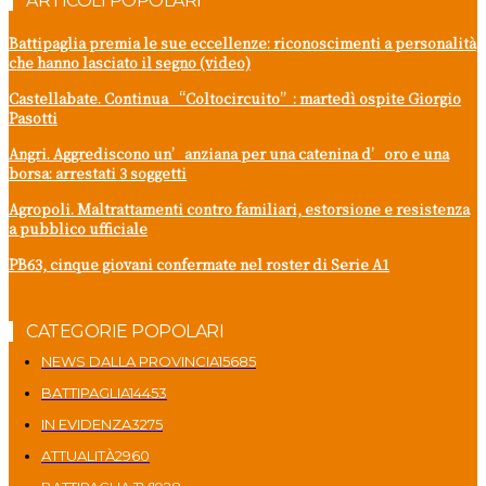
ARTICOLI POPOLARI
Battipaglia premia le sue eccellenze: riconoscimenti a personalità
che hanno lasciato il segno (video)
Castellabate. Continua “Coltocircuito”: martedì ospite Giorgio
Pasotti
Angri. Aggrediscono un’anziana per una catenina d’oro e una
borsa: arrestati 3 soggetti
Agropoli. Maltrattamenti contro familiari, estorsione e resistenza
a pubblico ufficiale
PB63, cinque giovani confermate nel roster di Serie A1
CATEGORIE POPOLARI
NEWS DALLA PROVINCIA
15685
BATTIPAGLIA
14453
IN EVIDENZA
3275
ATTUALITÀ
2960