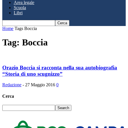
Area legale
Scuola
Libri
Home
Tags
Boccia
Tag: Boccia
Orazio Boccia si racconta nella sua autobiografia
“Storia di uno scugnizzo”
Redazione
-
27 Maggio 2016
0
Cerca