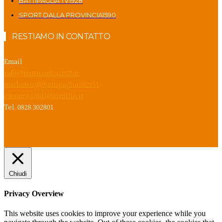
BATTIPAGLIA TV
1928
SPORT DALLA PROVINCIA
1590
RESTIAMO IN CONTATTO
Email
info@battipaglia1929.it
marketing@battipaglia1929.it
carminegaldi@virgilio.it
Tel. 0828 302801
Chiudi
Privacy Overview
This website uses cookies to improve your experience while you