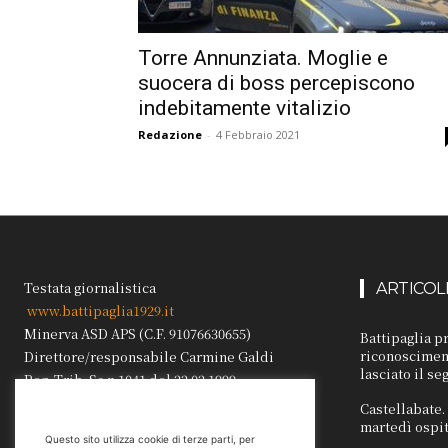
Torre Annunziata. Moglie e
suocera di boss percepiscono
indebitamente vitalizio
Redazione
-
4 Febbraio 2021
Testata giornalistica
ARTICOL
www.battipaglia1929.it
Minerva ASD APS (C.F. 91076630655)
Battipaglia p
riconosciment
Direttore/responsabile Carmine Galdi
lasciato il se
Reg. Trib. Sa n.1041 del 22.02.1999.
Castellabate
martedì ospit
Questo sito utilizza cookie di terze parti, per