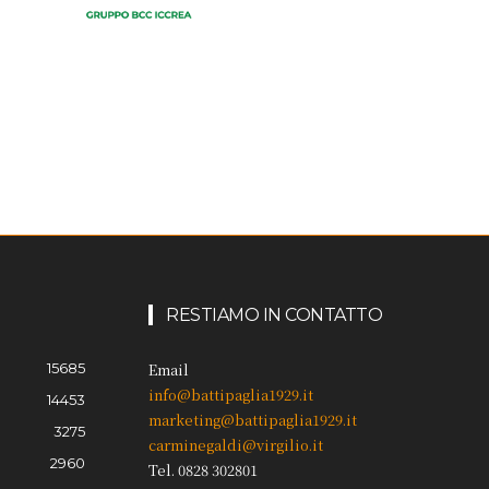
RESTIAMO IN CONTATTO
15685
Email
info@battipaglia1929.it
14453
marketing@battipaglia1929.it
3275
carminegaldi@virgilio.it
2960
Tel. 0828 302801