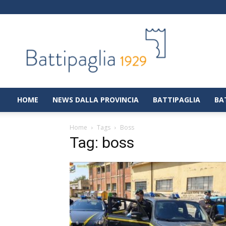
Battipaglia
1929
|
Notizie
dalla
città
di
HOME
NEWS DALLA PROVINCIA
BATTIPAGLIA
BA
Battipaglia
Home
Tags
Boss
Tag: boss