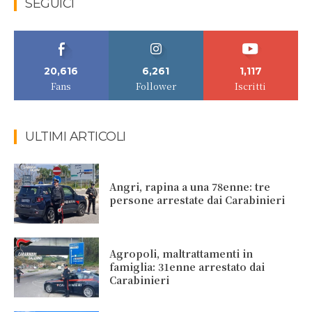
SEGUICI
20,616
6,261
1,117
Fans
Follower
Iscritti
ULTIMI ARTICOLI
Angri, rapina a una 78enne: tre
persone arrestate dai Carabinieri
Agropoli, maltrattamenti in
famiglia: 31enne arrestato dai
Carabinieri