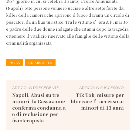
1984 (giorno in cui si celebra il santo) a Torre Annunziata
(Napoli), otto persone vennero uccise e altre sette ferite dai
killer della camorra che aprirono il fuoco davanti un circolo di
pescatori da un bus turistico. Tra le vittime c’era A.F., marito
e padre delle due donne indagate che 18 anni dopo la tragedia
ottennero il vitalizio riservato alle famiglie delle vittime della
criminalità organizzata.
BOSS
CRIMINALITÀ
ARTICOLO PRECEDENTE
ARTICOLO SUCCESSIVO
Napoli. Abusi su tre
Tik Tok, misure per
minori, la Cassazione
bloccare l’accesso ai
conferma condanna a
minori di 13 anni
6 di reclusione per
fisioterapista