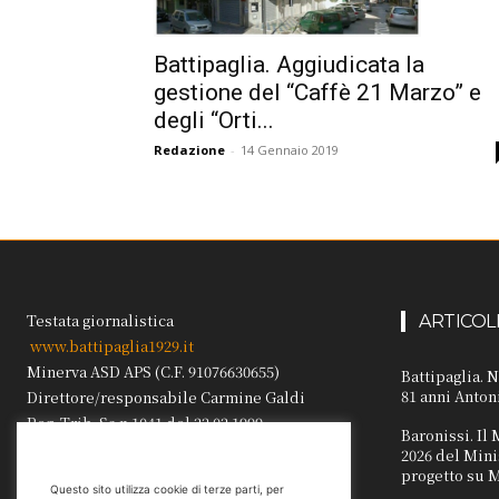
Battipaglia. Aggiudicata la
gestione del “Caffè 21 Marzo” e
degli “Orti...
Redazione
-
14 Gennaio 2019
Testata giornalistica
ARTICOL
www.battipaglia1929.it
Minerva ASD APS (C.F. 91076630655)
Battipaglia. 
81 anni Anto
Direttore/responsabile Carmine Galdi
Reg. Trib. Sa n.1041 del 22.02.1999.
Baronissi. Il
2026 del Mini
progetto su M
Questo sito utilizza cookie di terze parti, per