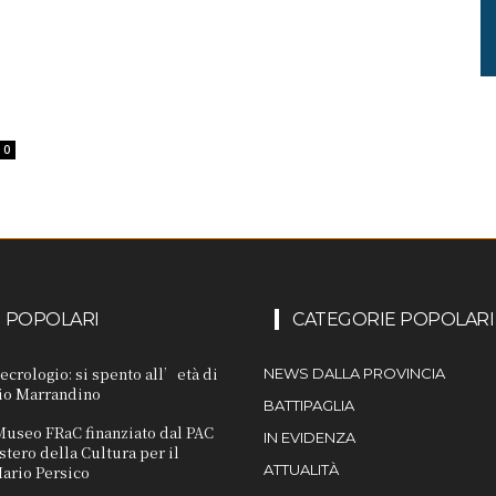
0
I POPOLARI
CATEGORIE POPOLARI
Necrologio: si spento all’età di
NEWS DALLA PROVINCIA
nio Marrandino
BATTIPAGLIA
 Museo FRaC finanziato dal PAC
IN EVIDENZA
stero della Cultura per il
ATTUALITÀ
ario Persico