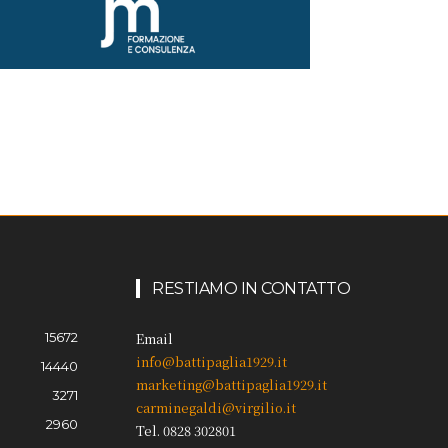
RESTIAMO IN CONTATTO
15672
Email
info@battipaglia1929.it
14440
marketing@battipaglia1929.it
3271
carminegaldi@virgilio.it
2960
Tel. 0828 302801