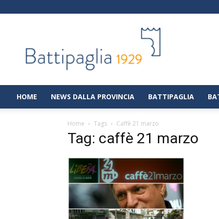
Battipaglia
1929
|
Notizie
dalla
città
di
HOME
NEWS DALLA PROVINCIA
BATTIPAGLIA
BA
Battipaglia
Home
Tags
Caffè 21 marzo
Tag: caffè 21 marzo