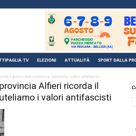
TTIPAGLIA TV
ELEZIONI
ATTUALITÀ
SPORT DALLA PR
icorda il giorno della memoria: tuteliamo i valori antifascisti
provincia Alfieri ricorda il
C
teliamo i valori antifascisti