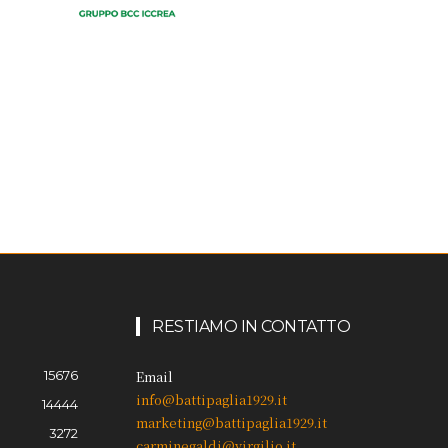
RESTIAMO IN CONTATTO
15676
Email
info@battipaglia1929.it
14444
marketing@battipaglia1929.it
3272
carminegaldi@virgilio.it