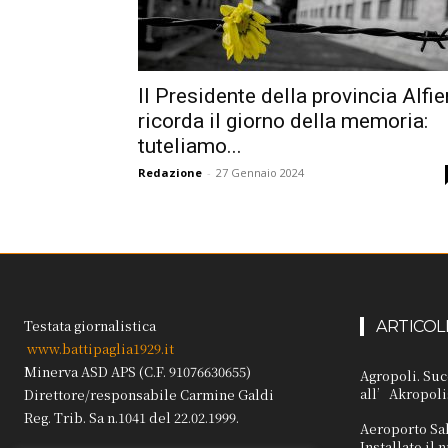
Il Presidente della provincia Alfie
ricorda il giorno della memoria:
tuteliamo...
Redazione
-
27 Gennaio 2024
Testata giornalistica
ARTICOL
www.battipaglia1929.it
Minerva ASD APS (C.F. 91076630655)
Agropoli. Suc
all’Akropoli
Direttore/responsabile Carmine Galdi
Reg. Trib. Sa n.1041 del 22.02.1999.
Aeroporto Sa
Installato il