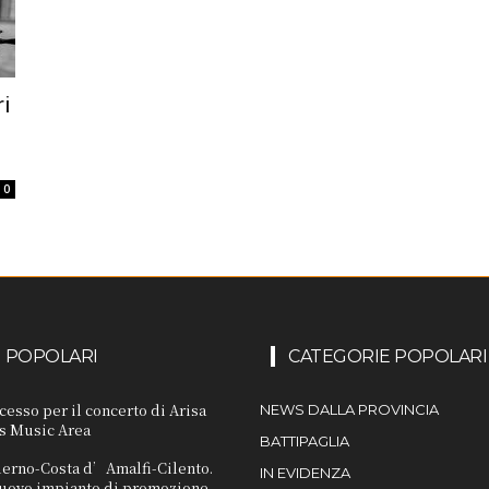
ri
0
I POPOLARI
CATEGORIE POPOLARI
cesso per il concerto di Arisa
NEWS DALLA PROVINCIA
s Music Area
BATTIPAGLIA
lerno-Costa d’Amalfi-Cilento.
IN EVIDENZA
 nuovo impianto di promozione