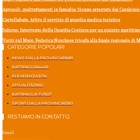
Agropoli, maltrattamenti in famiglia: 31enne arrestato dai Carabinie
Castellabate. Attivo il servizio di guardia medica turistica
Salerno. Intervento della Guardia Costiera per un sinistro marittim
Vietri sul Mare. Federica Noschese trionfa alla finale regionale di M
CATEGORIE POPOLARI
NEWS DALLA PROVINCIA
15681
BATTIPAGLIA
14449
IN EVIDENZA
3274
ATTUALITÀ
2960
BATTIPAGLIA TV
1927
SPORT DALLA PROVINCIA
1590
RESTIAMO IN CONTATTO
Email
info@battipaglia1929.it