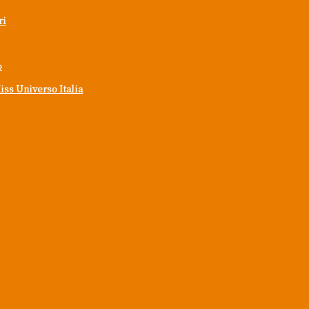
ri
o
iss Universo Italia