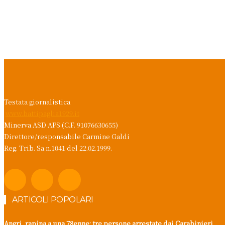
Testata giornalistica
www.battipaglia1929.it
Minerva ASD APS (C.F. 91076630655)
Direttore/responsabile Carmine Galdi
Reg. Trib. Sa n.1041 del 22.02.1999.
ARTICOLI POPOLARI
Angri, rapina a una 78enne: tre persone arrestate dai Carabinieri