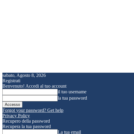
sabato, Agosto 8, 2026
Registrati
Benvenuto! Accedi al tuo account
il tuo username
la tua password
Forgot your password? Get help
Privacy Policy
Recupero della password
Recupera la tua password
La tua email