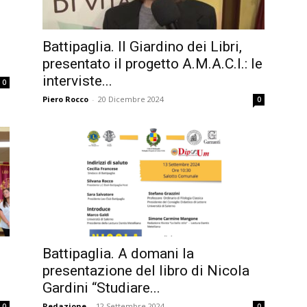
Battipaglia. Il Giardino dei Libri,
presentato il progetto A.M.A.C.I.: le
interviste...
0
Piero Rocco
-
20 Dicembre 2024
0
Battipaglia. A domani la
presentazione del libro di Nicola
Gardini “Studiare...
Redazione
-
12 Settembre 2024
0
0