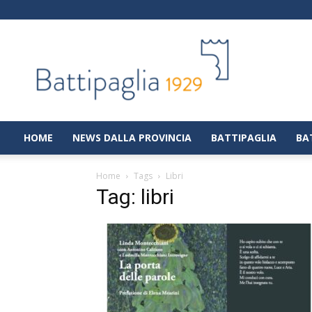
Battipaglia
1929
|
Notizie
dalla
città
di
HOME
NEWS DALLA PROVINCIA
BATTIPAGLIA
BA
Battipaglia
Home
Tags
Libri
Tag: libri