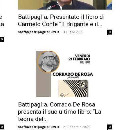
e
Battipaglia. Presentato il libro di
La
Carmelo Conte “Il Brigante e il...
staff@battipaglia1929.it
-
3 Luglio 2025
0
0
Battipaglia. Corrado De Rosa
presenta il suo ultimo libro: “La
teoria del...
staff@battipaglia1929.it
-
21 Febbraio 2025
0
0