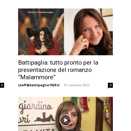
Battipaglia: tutto pronto per la
presentazione del romanzo
“Malammore”
staff@battipaglia1929.it
-
10 Gennaio 2025
0
0