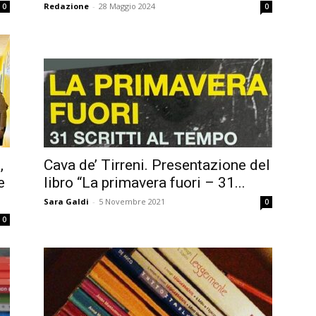
Redazione
-
28 Maggio 2024
0
0
,
Cava de’ Tirreni. Presentazione del
e
libro “La primavera fuori – 31...
Sara Galdi
-
5 Novembre 2021
0
0