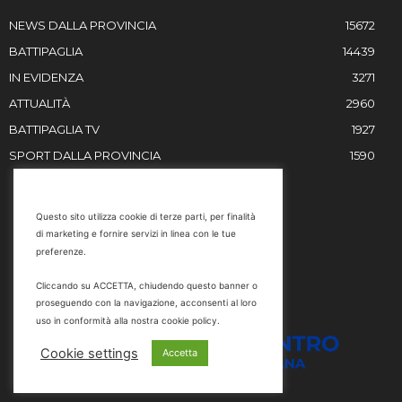
NEWS DALLA PROVINCIA
15672
BATTIPAGLIA
14439
IN EVIDENZA
3271
ATTUALITÀ
2960
BATTIPAGLIA TV
1927
SPORT DALLA PROVINCIA
1590
RESTIAMO IN CONTATTO
Questo sito utilizza cookie di terze parti, per finalità
di marketing e fornire servizi in linea con le tue
Email
preferenze.
info@battipaglia1929.it
Cliccando su ACCETTA, chiudendo questo banner o
marketing@battipaglia1929.it
proseguendo con la navigazione, acconsenti al loro
carminegaldi@virgilio.it
uso in conformità alla nostra cookie policy.
Tel. 0828 302801
Cookie settings
Accetta