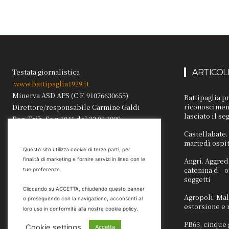
Testata giornalistica
ARTICOL
www.battipaglia1929.it
Minerva ASD APS (C.F. 91076630655)
Battipaglia p
riconosciment
Direttore/responsabile Carmine Galdi
lasciato il se
Reg. Trib. Sa n.1041 del 22.02.1999.
Castellabate
martedì ospit
Questo sito utilizza cookie di terze parti, per
Angri. Aggre
finalità di marketing e fornire servizi in linea con le
catenina d’or
tue preferenze.
soggetti
Cliccando su ACCETTA, chiudendo questo banner
Agropoli. Mal
o proseguendo con la navigazione, acconsenti al
estorsione e 
loro uso in conformità alla nostra cookie policy.
PB63, cinque 
Cookie settings
Accetta