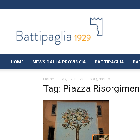
Battipaglia
1929
|
Notizie
dalla
città
di
HOME
NEWS DALLA PROVINCIA
BATTIPAGLIA
BA
Battipaglia
Home
Tags
Piazza Risorgimento
Tag: Piazza Risorgimen