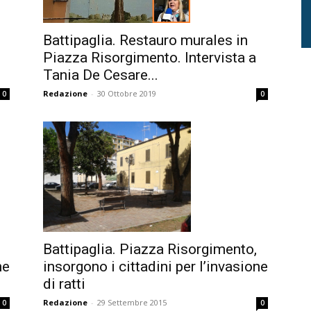
Battipaglia. Restauro murales in
Piazza Risorgimento. Intervista a
Tania De Cesare...
Redazione
-
30 Ottobre 2019
0
0
Battipaglia. Piazza Risorgimento,
ne
insorgono i cittadini per l’invasione
di ratti
Redazione
-
29 Settembre 2015
0
0