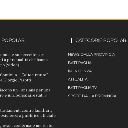
I POPOLARI
CATEGORIE POPOLARI
remia le sue eccellenze:
NEWS DALLA PROVINCIA
i a personalità che hanno
BATTIPAGLIA
gno (video)
IN EVIDENZA
. Continua “Coltocircuito”:
ATTUALITÀ
e Giorgio Pasotti
BATTIPAGLIA TV
discono un’anziana per una
o e una borsa: arrestati 3
SPORT DALLA PROVINCIA
trattamenti contro familiari,
resistenza a pubblico ufficiale
giovani confermate nel roster