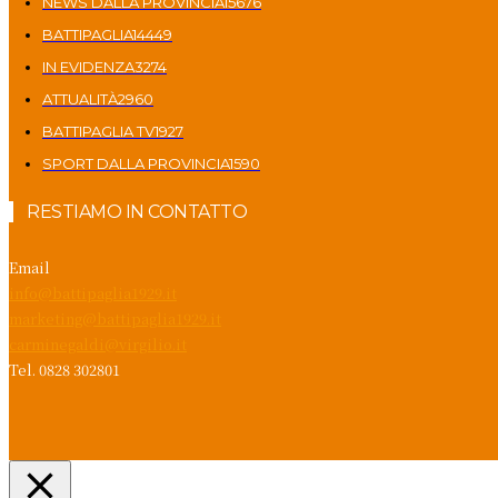
NEWS DALLA PROVINCIA
15676
BATTIPAGLIA
14449
IN EVIDENZA
3274
ATTUALITÀ
2960
BATTIPAGLIA TV
1927
SPORT DALLA PROVINCIA
1590
RESTIAMO IN CONTATTO
Email
info@battipaglia1929.it
marketing@battipaglia1929.it
carminegaldi@virgilio.it
Tel. 0828 302801