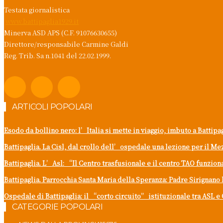
Testata giornalistica
www.battipaglia1929.it
Minerva ASD APS (C.F. 91076630655)
Direttore/responsabile Carmine Galdi
Reg. Trib. Sa n.1041 del 22.02.1999.
ARTICOLI POPOLARI
Esodo da bollino nero: l’Italia si mette in viaggio, imbuto a Battipa
Battipaglia. La Cisl, dal crollo dell’ospedale una lezione per il M
Battipaglia. L’Asl: “Il Centro trasfusionale e il centro TAO funzi
Battipaglia. Parrocchia Santa Maria della Speranza: Padre Sirignano 
Ospedale di Battipaglia: il “corto circuito” istituzionale tra ASL e 
CATEGORIE POPOLARI