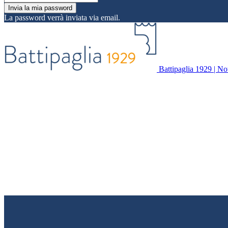
La password verrà inviata via email.
Battipaglia 1929 | Noti