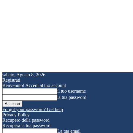
sabato, Agosto 8, 2026
Registrati
Benvenuto! Accedi al tuo account
il tuo username
la tua password
Forgot your password? Get help
Privacy Policy
Recupero della password
Recupera la tua password
La tua email