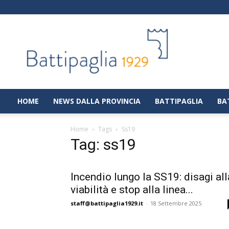
Battipaglia
1929
|
Notizie
dalla
città
di
HOME
NEWS DALLA PROVINCIA
BATTIPAGLIA
BA
Battipaglia
Home
Tags
Ss19
Tag: ss19
Incendio lungo la SS19: disagi all
viabilità e stop alla linea...
staff@battipaglia1929.it
-
18 Settembre 2025