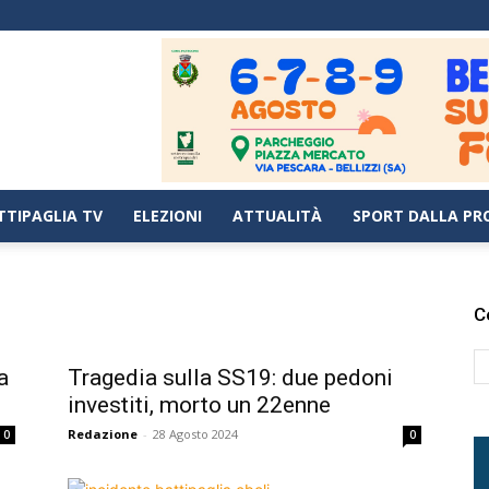
TTIPAGLIA TV
ELEZIONI
ATTUALITÀ
SPORT DALLA PR
C
a
Tragedia sulla SS19: due pedoni
investiti, morto un 22enne
Redazione
-
28 Agosto 2024
0
0