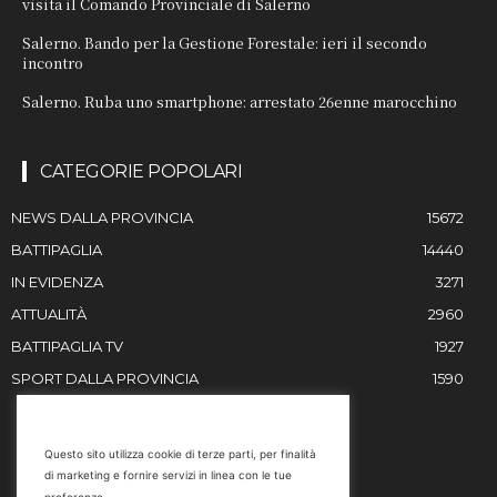
visita il Comando Provinciale di Salerno
Salerno. Bando per la Gestione Forestale: ieri il secondo
incontro
Salerno. Ruba uno smartphone: arrestato 26enne marocchino
CATEGORIE POPOLARI
NEWS DALLA PROVINCIA
15672
BATTIPAGLIA
14440
IN EVIDENZA
3271
ATTUALITÀ
2960
BATTIPAGLIA TV
1927
SPORT DALLA PROVINCIA
1590
RESTIAMO IN CONTATTO
Questo sito utilizza cookie di terze parti, per finalità
di marketing e fornire servizi in linea con le tue
Email
preferenze.