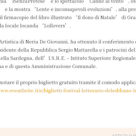
gnia ‘ISenzaPretese’ e lo spettacolo ‘Canne al vento’, es
’ e la mostra ‘Lente e inconsapevoli evoluzioni’, alla pr
il firmacopie del libro illustrato ‘Il dono di Natale’ di Gra
 la locale locanda ‘Lollovers’.
 Artistica di Neria De Giovanni, ha ottenuto il conferimento 
ente della Repubblica Sergio Mattarella e i patrocini del
ella Sardegna, dell’I.S.R.E. – Istituto Superiore Regionale
gna e di questa Amministrazione Comunale.
notare il proprio biglietto gratuito tramite il comodo applic
www.eventbrite.it/e/biglietti-festival-letterario-deleddiano-
ARTICOLO S