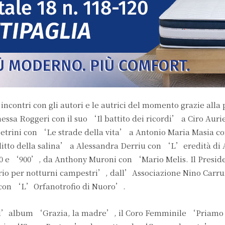
 e incontri con gli autori e le autrici del momento grazie alla
essa Roggeri con il suo ‘Il battito dei ricordi’ a Ciro Au
Petrini con ‘Le strade della vita’ a Antonio Maria Masia 
itto della salina’ a Alessandra Derriu con ‘L’eredità di 
0 e ‘900’, da Anthony Muroni con ‘Mario Melis. Il Presid
rio per notturni campestri’, dall’Associazione Nino Carr
 con ‘L’Orfanotrofio di Nuoro’.
l’album ‘Grazia, la madre’, il Coro Femminile ‘Priamo 