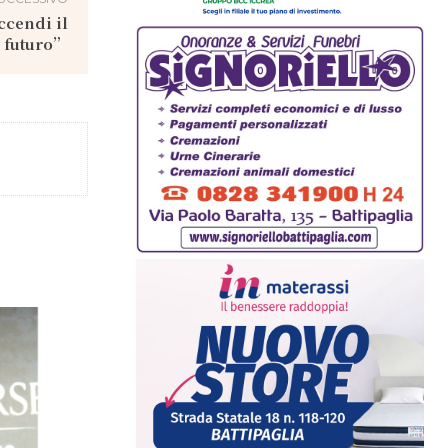
ccendi il
o futuro”