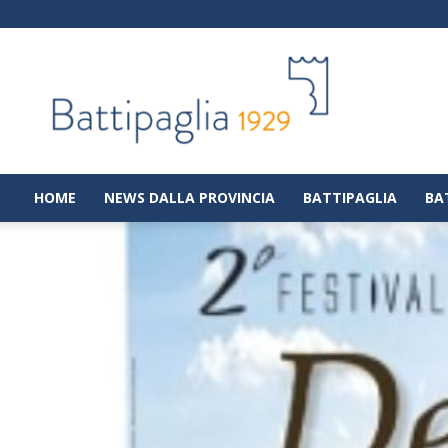
Battipaglia
1929
|
Notizie
dalla
città
di
HOME
NEWS DALLA PROVINCIA
BATTIPAGLIA
BA
Battipaglia