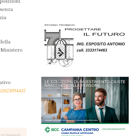
posizioni
esenza
zia
della
 Ministero
ativo
162023094437
UCCESSIVO