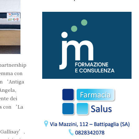
 partnership
riemma con
con ‘Antiga
Angela,
ente dei
us con ‘La
Gallisay’,