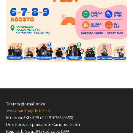
Testata giornalistica
www.battipaglia1929.it
Minerva ASD APS (C.F. 91076630655)
Direttore/responsabile Carmine Galdi
Reg. Trib. Sa n.1041 del 22.02.1999.