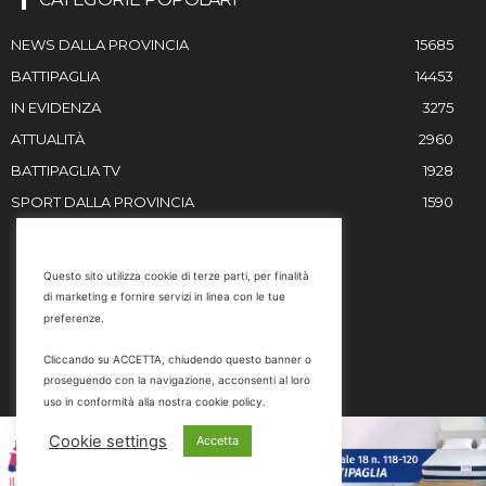
NEWS DALLA PROVINCIA
15685
BATTIPAGLIA
14453
IN EVIDENZA
3275
ATTUALITÀ
2960
BATTIPAGLIA TV
1928
SPORT DALLA PROVINCIA
1590
RESTIAMO IN CONTATTO
Questo sito utilizza cookie di terze parti, per finalità
di marketing e fornire servizi in linea con le tue
Email
preferenze.
info@battipaglia1929.it
Cliccando su ACCETTA, chiudendo questo banner o
marketing@battipaglia1929.it
proseguendo con la navigazione, acconsenti al loro
carminegaldi@virgilio.it
uso in conformità alla nostra cookie policy.
Tel. 0828 302801
Cookie settings
Accetta