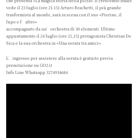
che presenta «La magica storia della pizza». Il crescendo finale
vede il 23 luglio (ore 21.15) Arturo Brachetti, il più grande
trasformista al mondo, sarà in scena con il suo «Pierino, il
lupo e l’altro»
accompagnato da un’orchestra di 30 elementi. Ultimo
appuntamento il 24 luglio (ore 21,15) protagonista Christian De
Sica e la sua orchestra in «Una serata tra amici».
L’ingresso per assistere alla serata è gratuito previa
prenotazione su GO2.it
Info Line Whatsapp 3274934684