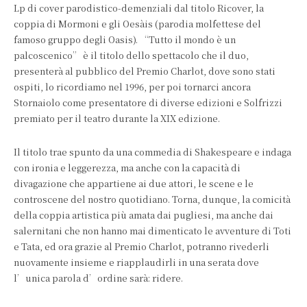
Lp di cover parodistico-demenziali dal titolo Ricover, la
coppia di Mormoni e gli Oesàis (parodia molfettese del
famoso gruppo degli Oasis). “Tutto il mondo è un
palcoscenico” è il titolo dello spettacolo che il duo,
presenterà al pubblico del Premio Charlot, dove sono stati
ospiti, lo ricordiamo nel 1996, per poi tornarci ancora
Stornaiolo come presentatore di diverse edizioni e Solfrizzi
premiato per il teatro durante la XIX edizione.
Il titolo trae spunto da una commedia di Shakespeare e indaga
con ironia e leggerezza, ma anche con la capacità di
divagazione che appartiene ai due attori, le scene e le
controscene del nostro quotidiano. Torna, dunque, la comicità
della coppia artistica più amata dai pugliesi, ma anche dai
salernitani che non hanno mai dimenticato le avventure di Toti
e Tata, ed ora grazie al Premio Charlot, potranno rivederli
nuovamente insieme e riapplaudirli in una serata dove
l’unica parola d’ordine sarà: ridere.