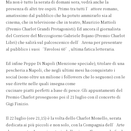
Ma non è tutto la serata di domani sera, vedrà anche la
presenza di altri tre ospiti. Primo tra tutti l’attore romano,
amatissimo dal pubblico che ha potuto ammirarlo sia al
cinema, che in televisione che in teatro, Maurizio Mattioli
(Premio Charlot Grandi Protagonisti). Ed ancora il giornalista
del Corriere del Mezzogiorno Gabriele Bojano (Premio Charlot
Libri) che salirà sul palcoscenico dell’Arena per presentare
al pubblico i suoi “Favolosi 60”, ultima fatica letteraria.
Ed infine Peppe Di Napoli (Menzione speciale), titolare di una
pescheria a Napoli, che negli ultimi mesi ha conquistato i
social (sono oltre un milione i followers che lo seguono) con le
sue dirette nelle quali insegna come
cucinare piatti perfetti a base di pesce. Gli appuntamenti del
Premio Charlot proseguono poi il 21 luglio con il concerto di
Gigi Finizio.
Il 22 luglio (ore 21,15) è la volta dello Charlot Monello, serata
dedicata ai più piccoli e non solo, con la Compagnia dell’Arte