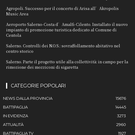
Agropoli. Successo per il concerto di Arisa all’Akropolis
Music Area
Aeroporto Salerno-Costa d’Amalfi-Cilento. Installato il nuovo
impianto di promozione turistica dedicato al Comune di
Centola
Salerno. Controlli dei N.O.S.: sovraffollamento abitativo nel
centro storico
Salerno. Parte il progetto utile alla collettività: in campo per la
rimozione dei mozziconi di sigaretta
CATEGORIE POPOLARI
NEWS DALLA PROVINCIA
15676
BATTIPAGLIA
14445
IN EVIDENZA
3273
ATTUALITÀ
2960
BATTIPAGLIA TV
1927