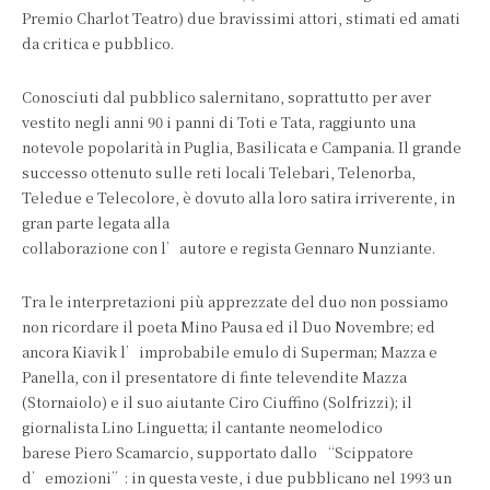
Premio Charlot Teatro) due bravissimi attori, stimati ed amati
da critica e pubblico.
Conosciuti dal pubblico salernitano, soprattutto per aver
vestito negli anni 90 i panni di Toti e Tata, raggiunto una
notevole popolarità in Puglia, Basilicata e Campania. Il grande
successo ottenuto sulle reti locali Telebari, Telenorba,
Teledue e Telecolore, è dovuto alla loro satira irriverente, in
gran parte legata alla
collaborazione con l’autore e regista Gennaro Nunziante.
Tra le interpretazioni più apprezzate del duo non possiamo
non ricordare il poeta Mino Pausa ed il Duo Novembre; ed
ancora Kiavik l’improbabile emulo di Superman; Mazza e
Panella, con il presentatore di finte televendite Mazza
(Stornaiolo) e il suo aiutante Ciro Ciuffino (Solfrizzi); il
giornalista Lino Linguetta; il cantante neomelodico
barese Piero Scamarcio, supportato dallo “Scippatore
d’emozioni”: in questa veste, i due pubblicano nel 1993 un