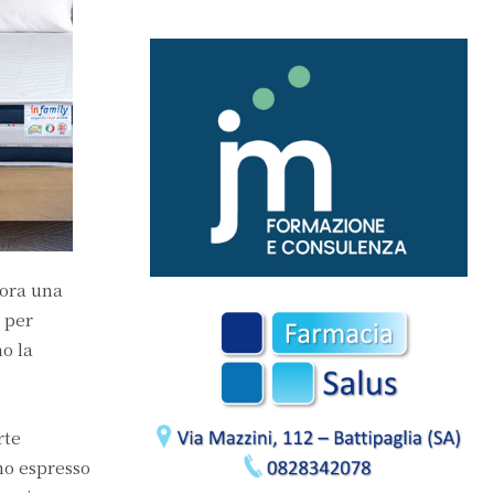
tora una
 per
no la
rte
nno espresso