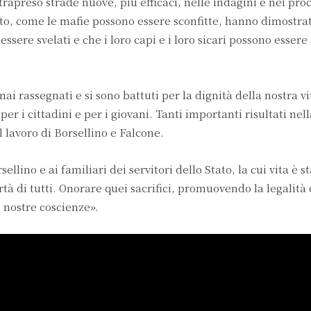
rapreso strade nuove, più efficaci, nelle indagini e nei proc
o, come le mafie possono essere sconfitte, hanno dimostrat
ssere svelati e che i loro capi e i loro sicari possono essere
ai rassegnati e si sono battuti per la dignità della nostra vit
 i cittadini e per i giovani. Tanti importanti risultati nella
l lavoro di Borsellino e Falcone.
ellino e ai familiari dei servitori dello Stato, la cui vita è s
à di tutti. Onorare quei sacrifici, promuovendo la legalità e 
 nostre coscienze».