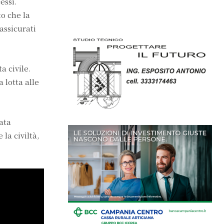
essi.
o che la
 assicurati
a civile.
 lotta alle
tata
la civiltà,