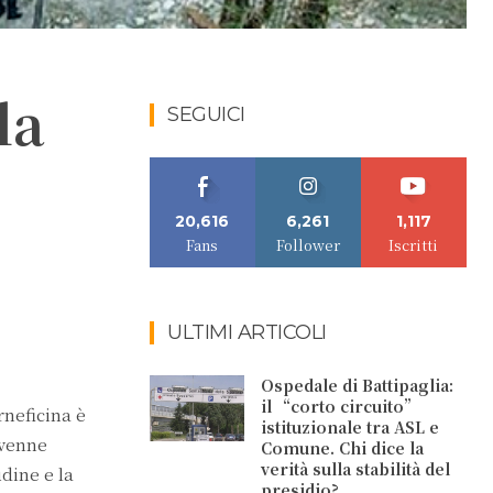
la
SEGUICI
20,616
6,261
1,117
Fans
Follower
Iscritti
ULTIMI ARTICOLI
Ospedale di Battipaglia:
il “corto circuito”
rneficina è
istituzionale tra ASL e
 venne
Comune. Chi dice la
verità sulla stabilità del
udine e la
presidio?