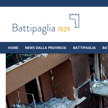
Battipaglia
1929
|
Notizie
dalla
città
di
HOME
NEWS DALLA PROVINCIA
BATTIPAGLIA
BA
Battipaglia