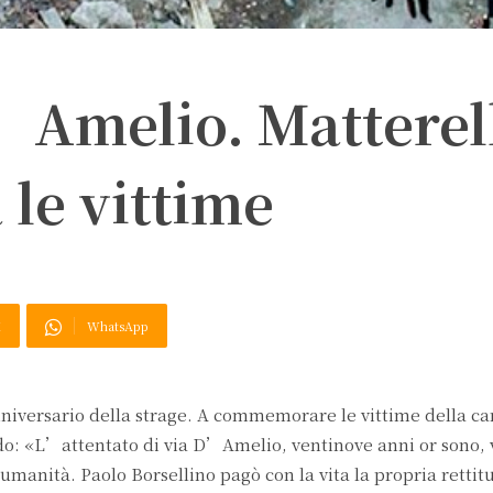
D’Amelio. Matterel
e vittime
X
WhatsApp
niversario della strage. A commemorare le vittime della ca
ndo: «L’attentato di via D’Amelio, ventinove anni or sono,
umanità. Paolo Borsellino pagò con la vita la propria rettit