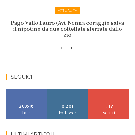
ATTUALITÀ
Pago Vallo Lauro (Av). Nonna coraggio salva
il nipotino da due coltellate sferrate dallo
zio
SEGUICI
20,616
6,261
1,117
Fans
Follower
Iscritti
ULTIMI ARTICOLI