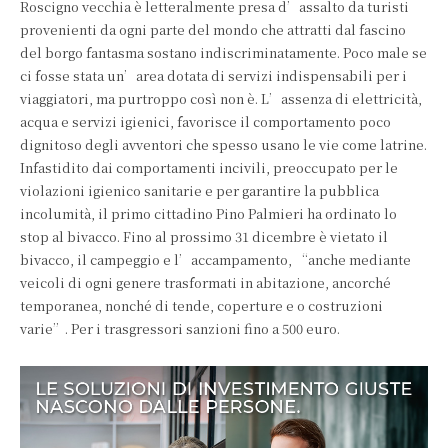
Roscigno vecchia è letteralmente presa d’assalto da turisti
provenienti da ogni parte del mondo che attratti dal fascino
del borgo fantasma sostano indiscriminatamente. Poco male se
ci fosse stata un’area dotata di servizi indispensabili per i
viaggiatori, ma purtroppo così non è. L’assenza di elettricità,
acqua e servizi igienici, favorisce il comportamento poco
dignitoso degli avventori che spesso usano le vie come latrine.
Infastidito dai comportamenti incivili, preoccupato per le
violazioni igienico sanitarie e per garantire la pubblica
incolumità, il primo cittadino Pino Palmieri ha ordinato lo
stop al bivacco. Fino al prossimo 31 dicembre è vietato il
bivacco, il campeggio e l’accampamento, “anche mediante
veicoli di ogni genere trasformati in abitazione, ancorché
temporanea, nonché di tende, coperture e o costruzioni
varie”. Per i trasgressori sanzioni fino a 500 euro.