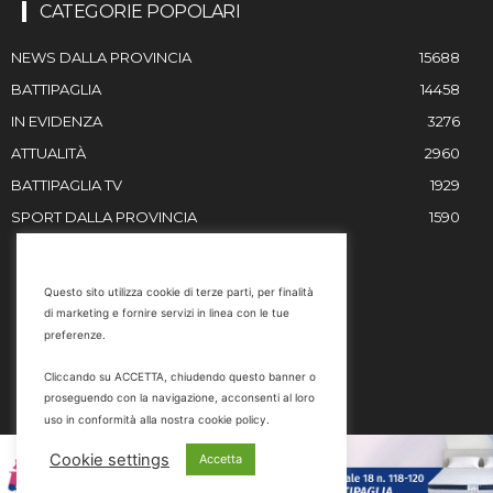
CATEGORIE POPOLARI
NEWS DALLA PROVINCIA
15688
BATTIPAGLIA
14458
IN EVIDENZA
3276
ATTUALITÀ
2960
BATTIPAGLIA TV
1929
SPORT DALLA PROVINCIA
1590
RESTIAMO IN CONTATTO
Questo sito utilizza cookie di terze parti, per finalità
di marketing e fornire servizi in linea con le tue
Email
preferenze.
info@battipaglia1929.it
Cliccando su ACCETTA, chiudendo questo banner o
marketing@battipaglia1929.it
proseguendo con la navigazione, acconsenti al loro
carminegaldi@virgilio.it
uso in conformità alla nostra cookie policy.
Tel. 0828 302801
Cookie settings
Accetta