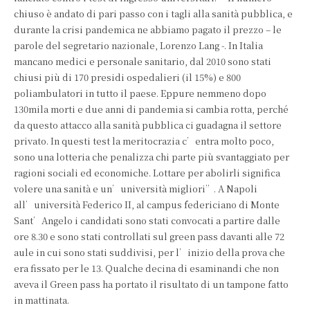
chiuso è andato di pari passo con i tagli alla sanità pubblica, e
durante la crisi pandemica ne abbiamo pagato il prezzo – le
parole del segretario nazionale, Lorenzo Lang -. In Italia
mancano medici e personale sanitario, dal 2010 sono stati
chiusi più di 170 presidi ospedalieri (il 15%) e 800
poliambulatori in tutto il paese. Eppure nemmeno dopo
130mila morti e due anni di pandemia si cambia rotta, perché
da questo attacco alla sanità pubblica ci guadagna il settore
privato. In questi test la meritocrazia c’entra molto poco,
sono una lotteria che penalizza chi parte più svantaggiato per
ragioni sociali ed economiche. Lottare per abolirli significa
volere una sanità e un’università migliori”. A Napoli
all’università Federico II, al campus federiciano di Monte
Sant’Angelo i candidati sono stati convocati a partire dalle
ore 8.30 e sono stati controllati sul green pass davanti alle 72
aule in cui sono stati suddivisi, per l’inizio della prova che
era fissato per le 13. Qualche decina di esaminandi che non
aveva il Green pass ha portato il risultato di un tampone fatto
in mattinata.