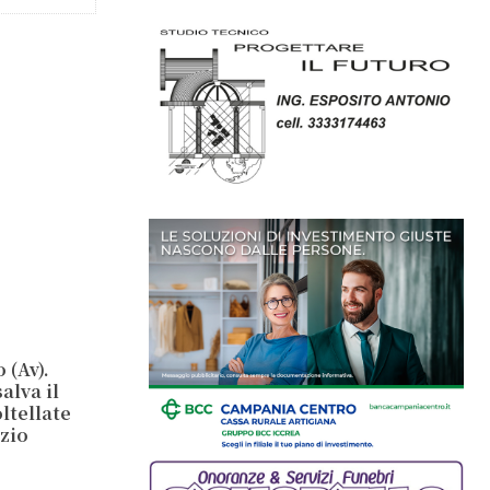
 (Av).
alva il
ltellate
 zio