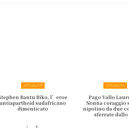
ATTUALITÀ
ATTUALITÀ
Stephen Bantu Biko, l’eroe
Pago Vallo Lauro
antiapartheid sudafricano
Nonna coraggio s
dimenticato
nipotino da due co
sferrate dallo