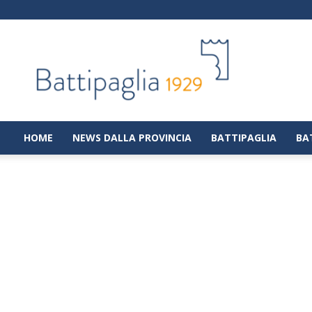
Battipaglia
1929
|
Notizie
dalla
città
di
HOME
NEWS DALLA PROVINCIA
BATTIPAGLIA
BA
Battipaglia