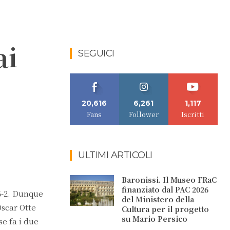
ai
SEGUICI
20,616
6,261
1,117
Fans
Follower
Iscritti
ULTIMI ARTICOLI
Baronissi. Il Museo FRaC
finanziato dal PAC 2026
 6-2. Dunque
del Ministero della
Oscar Otte
Cultura per il progetto
su Mario Persico
se fa i due