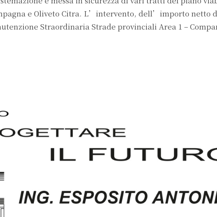
sistemazione e messa in sicurezza di vari tratti del piano via
mpagna e Oliveto Citra. L’intervento, dell’importo netto di
tenzione Straordinaria Strade provinciali Area 1 – Compar