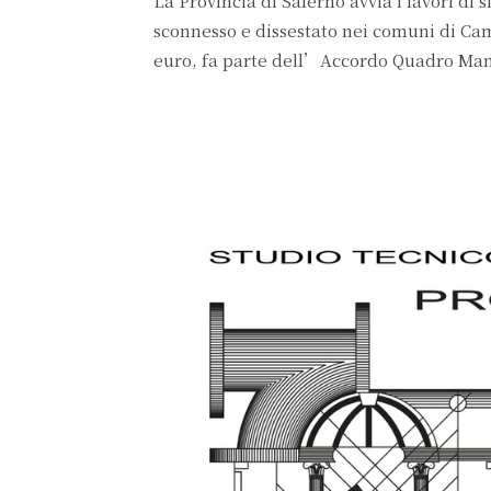
La Provincia di Salerno avvia i lavori di 
sconnesso e dissestato nei comuni di Ca
euro, fa parte dell’Accordo Quadro Manu