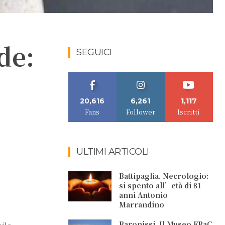
de:
SEGUICI
20,616
6,261
1,117
Fans
Follower
Iscritti
ULTIMI ARTICOLI
Battipaglia. Necrologio:
si spento all’età di 81
anni Antonio
Marrandino
Baronissi. Il Museo FRaC