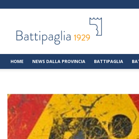
Battipaglia
1929
|
Notizie
dalla
città
di
HOME
NEWS DALLA PROVINCIA
BATTIPAGLIA
BA
Battipaglia