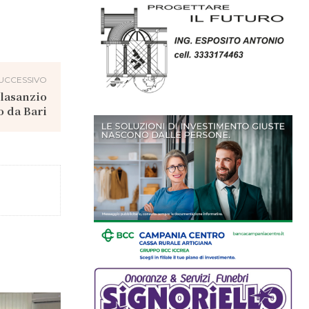
UCCESSIVO
olasanzio
o da Bari