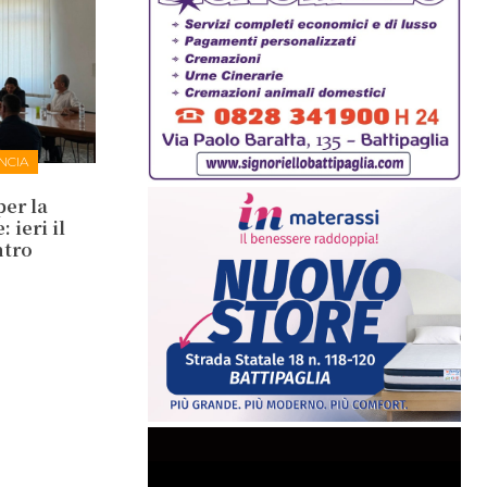
NCIA
per la
 ieri il
ntro