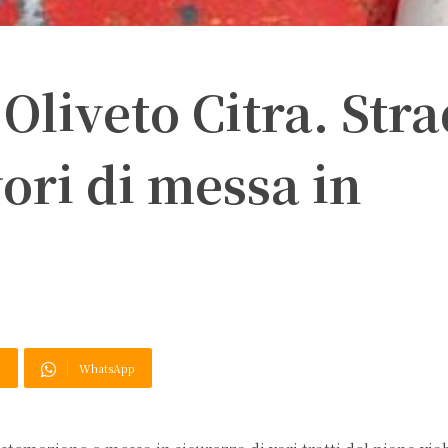
liveto Citra. Stra
vori di messa in
X
WhatsApp