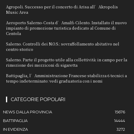
Agropoli. Successo per il concerto di Arisa all’Akropolis
Music Area
Aeroporto Salerno-Costa d’Amalfi-Cilento. Installato il nuovo
impianto di promozione turistica dedicato al Comune di
Centola
Salerno. Controlli dei N.O.S.: sovraffollamento abitativo nel
centro storico
Salerno. Parte il progetto utile alla collettività: in campo per la
rimozione dei mozziconi di sigaretta
Battipaglia, l’Amministrazione Francese stabilizza 6 tecnici a
tempo indeterminato: vedi graduatoria con i nomi
CATEGORIE POPOLARI
NEWS DALLA PROVINCIA
15676
BATTIPAGLIA
14444
IN EVIDENZA
3272