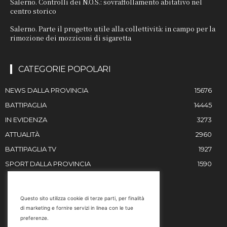
Salerno. Controlli dei N.O.S.: sovraffollamento abitativo nel
centro storico
Salerno. Parte il progetto utile alla collettività: in campo per la
rimozione dei mozziconi di sigaretta
CATEGORIE POPOLARI
NEWS DALLA PROVINCIA
15676
BATTIPAGLIA
14445
IN EVIDENZA
3273
ATTUALITÀ
2960
BATTIPAGLIA TV
1927
SPORT DALLA PROVINCIA
1590
RESTIAMO IN CONTATTO
Questo sito utilizza cookie di terze parti, per finalità
di marketing e fornire servizi in linea con le tue
Email
preferenze.