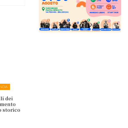
NCIA
li dei
lamento
o storico