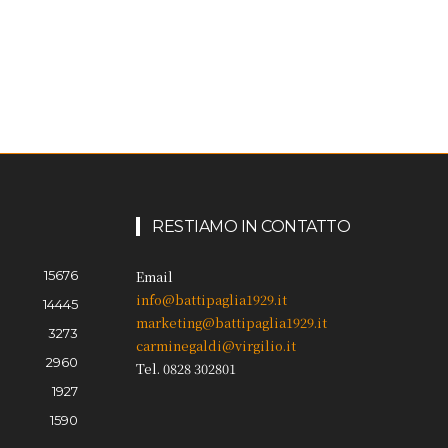
RESTIAMO IN CONTATTO
15676
Email
info@battipaglia1929.it
14445
marketing@battipaglia1929.it
3273
carminegaldi@virgilio.it
2960
Tel. 0828 302801
1927
1590