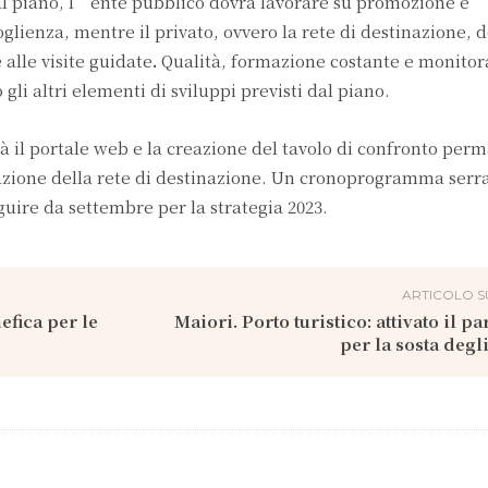
 dal piano, l’ente pubblico dovrà lavorare su promozione e
glienza, mentre il privato, ovvero la rete di destinazione, 
e alle visite guidate
.
Qualità, formazione costante e monitor
gli altri elementi di sviluppi previsti dal piano.
rà il portale web e la creazione del tavolo di confronto per
creazione della rete di destinazione. Un cronoprogramma serr
guire da settembre per la strategia 2023.
ARTICOLO S
efica per le
Maiori. Porto turistico: attivato il p
per la sosta degl