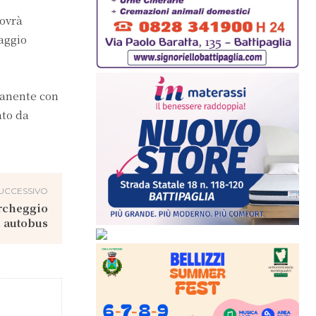
dovrà
aggio
manente con
ato da
UCCESSIVO
archeggio
i autobus