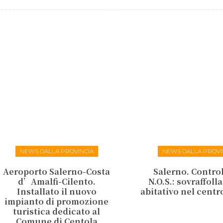
NEWS DALLA PROVINCIA
NEWS DALLA PROVI
Aeroporto Salerno-Costa
Salerno. Control
d’Amalfi-Cilento.
N.O.S.: sovraffol
Installato il nuovo
abitativo nel centr
impianto di promozione
turistica dedicato al
Comune di Centola