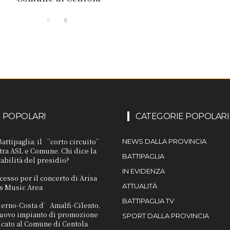
I POPOLARI
CATEGORIE POPOLARI
attipaglia: il “corto circuito”
NEWS DALLA PROVINCIA
 tra ASL e Comune. Chi dice la
BATTIPAGLIA
tabilità del presidio?
IN EVIDENZA
cesso per il concerto di Arisa
ATTUALITÀ
s Music Area
BATTIPAGLIA TV
lerno-Costa d’Amalfi-Cilento.
 nuovo impianto di promozione
SPORT DALLA PROVINCIA
icato al Comune di Centola