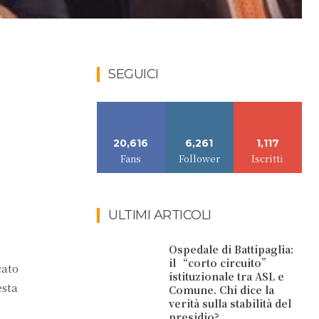
SEGUICI
20,616
6,261
1,117
Fans
Follower
Iscritti
ULTIMI ARTICOLI
Ospedale di Battipaglia:
il “corto circuito”
cato
istituzionale tra ASL e
esta
Comune. Chi dice la
verità sulla stabilità del
presidio?