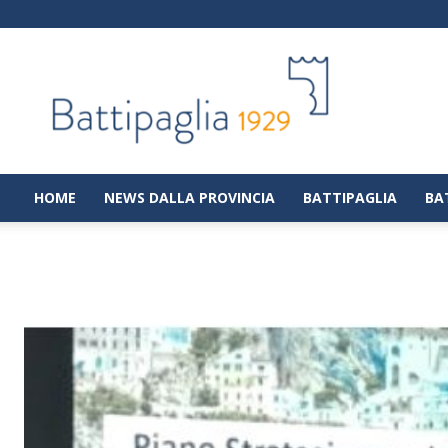
Battipaglia
1929
|
Notizie
dalla
città
di
HOME
NEWS DALLA PROVINCIA
BATTIPAGLIA
BA
Battipaglia