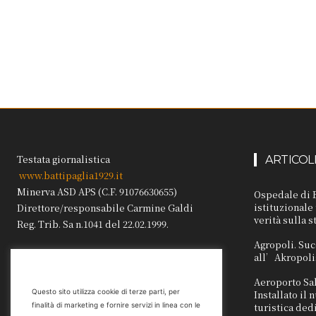
Testata giornalistica
ARTICOL
www.battipaglia1929.it
Minerva ASD APS (C.F. 91076630655)
Ospedale di B
istituzionale
Direttore/responsabile Carmine Galdi
verità sulla s
Reg. Trib. Sa n.1041 del 22.02.1999.
Agropoli. Suc
all’Akropoli
Aeroporto Sa
Questo sito utilizza cookie di terze parti, per
Installato il
turistica ded
finalità di marketing e fornire servizi in linea con le