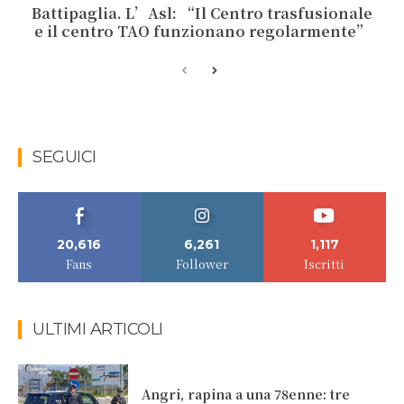
Battipaglia. L’Asl: “Il Centro trasfusionale
e il centro TAO funzionano regolarmente”
SEGUICI
20,616
6,261
1,117
Fans
Follower
Iscritti
ULTIMI ARTICOLI
Angri, rapina a una 78enne: tre