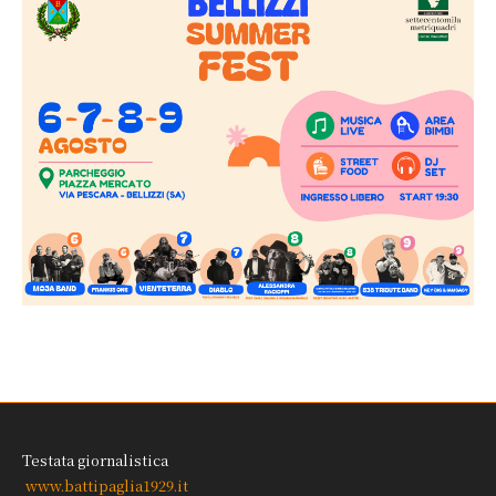
Testata giornalistica
www.battipaglia1929.it