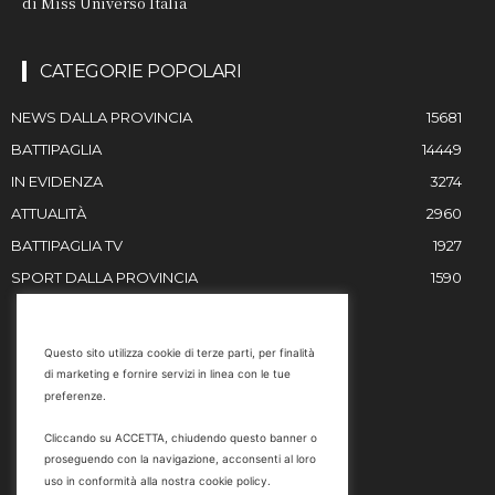
di Miss Universo Italia
CATEGORIE POPOLARI
NEWS DALLA PROVINCIA
15681
BATTIPAGLIA
14449
IN EVIDENZA
3274
ATTUALITÀ
2960
BATTIPAGLIA TV
1927
SPORT DALLA PROVINCIA
1590
RESTIAMO IN CONTATTO
Questo sito utilizza cookie di terze parti, per finalità
di marketing e fornire servizi in linea con le tue
Email
preferenze.
info@battipaglia1929.it
Cliccando su ACCETTA, chiudendo questo banner o
marketing@battipaglia1929.it
proseguendo con la navigazione, acconsenti al loro
carminegaldi@virgilio.it
uso in conformità alla nostra cookie policy.