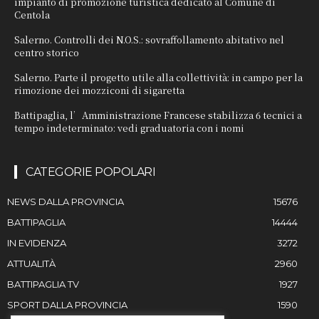
impianto di promozione turistica dedicato al Comune di
Centola
Salerno. Controlli dei N.O.S.: sovraffollamento abitativo nel
centro storico
Salerno. Parte il progetto utile alla collettività: in campo per la
rimozione dei mozziconi di sigaretta
Battipaglia, l’Amministrazione Francese stabilizza 6 tecnici a
tempo indeterminato: vedi graduatoria con i nomi
CATEGORIE POPOLARI
NEWS DALLA PROVINCIA
15676
BATTIPAGLIA
14444
IN EVIDENZA
3272
ATTUALITÀ
2960
BATTIPAGLIA TV
1927
SPORT DALLA PROVINCIA
1590