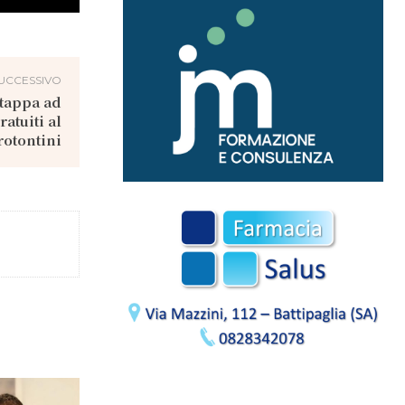
UCCESSIVO
 tappa ad
atuiti al
rotontini