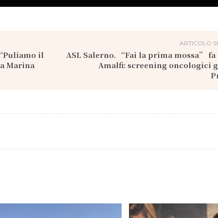
ARTICOLO S
“Puliamo il
ASL Salerno. “Fai la prima mossa” fa
a Marina
Amalfi: screening oncologici gr
P