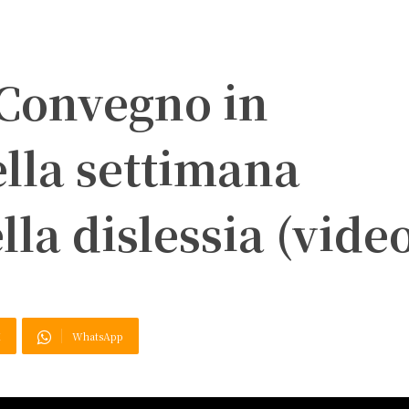
 Convegno in
lla settimana
lla dislessia (vide
X
WhatsApp