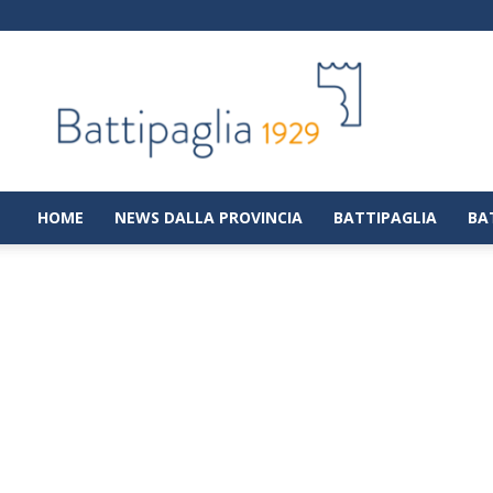
Battipaglia
1929
|
Notizie
dalla
città
di
HOME
NEWS DALLA PROVINCIA
BATTIPAGLIA
BA
Battipaglia