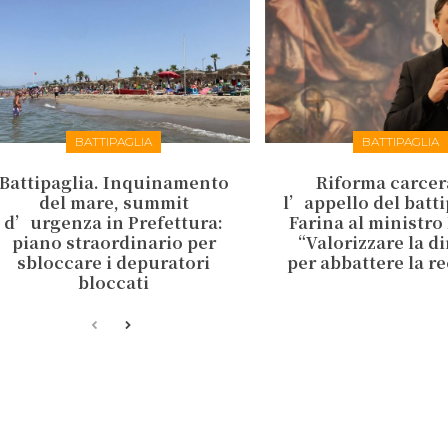
BATTIPAGLIA
BATTIPAGLIA
Battipaglia. Inquinamento
Riforma carcer
del mare, summit
l’appello del batt
d’urgenza in Prefettura:
Farina al ministro
piano straordinario per
“Valorizzare la d
sbloccare i depuratori
per abbattere la r
bloccati