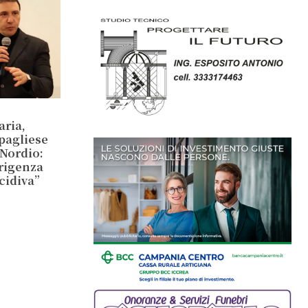
aria,
ipagliese
 Nordio:
irigenza
ecidiva”