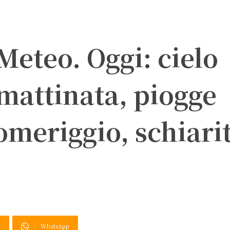
Meteo. Oggi: cielo
mattinata, piogge
omeriggio, schiari
X
WhatsApp