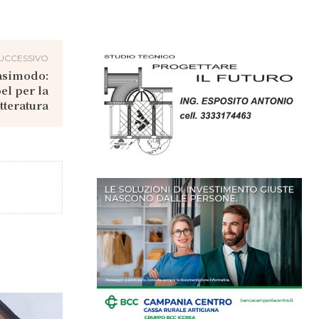
UCCESSIVO
uasimodo:
el per la
tteratura