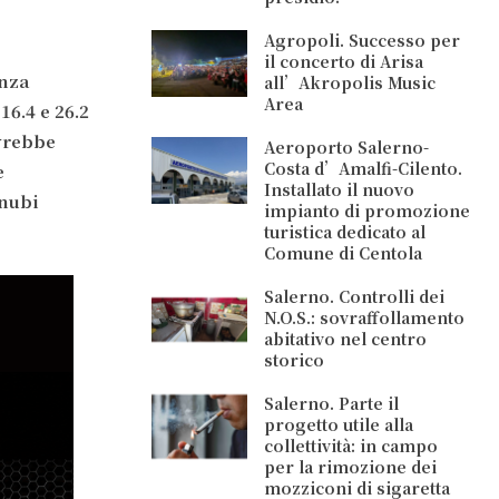
Agropoli. Successo per
il concerto di Arisa
enza
all’Akropolis Music
Area
16.4 e 26.2
vrebbe
Aeroporto Salerno-
Costa d’Amalfi-Cilento.
e
Installato il nuovo
 nubi
impianto di promozione
turistica dedicato al
Comune di Centola
Salerno. Controlli dei
N.O.S.: sovraffollamento
abitativo nel centro
storico
Salerno. Parte il
progetto utile alla
collettività: in campo
per la rimozione dei
mozziconi di sigaretta