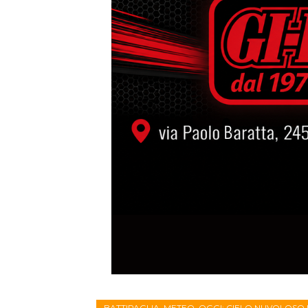
BATTIPAGLIA. METEO. OGGI: CIELO NUVOLOSO 