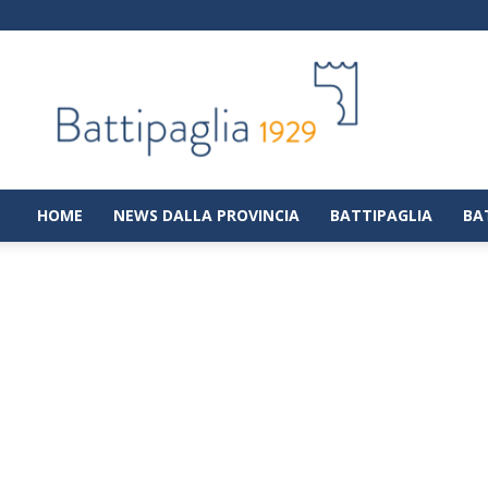
Battipaglia
1929
|
Notizie
dalla
città
di
HOME
NEWS DALLA PROVINCIA
BATTIPAGLIA
BA
Battipaglia