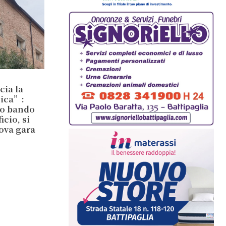
cia la
sica”:
io bando
cio, si
ova gara