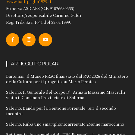
www.battipaglia1929.it
Minerva ASD APS (C.F. 91076630655)
Direttore/responsabile Carmine Galdi
Reg. Trib. Sa n.1041 del 22.02.1999.
ARTICOLI POPOLARI
Baronissi. Il Museo FRaC finanziato dal PAC 2026 del Ministero
della Cultura per il progetto su Mario Persico
Salerno. Il Generale del Corpo D’Armata Massimo Masciulli
visita il Comando Provinciale di Salerno
Salerno. Bando per la Gestione Forestale: ieri il secondo
incontro
Salerno. Ruba uno smartphone: arrestato 26enne marocchino
Battipaglia, lo scandalo del “Più Europa”: l’incompiuta da