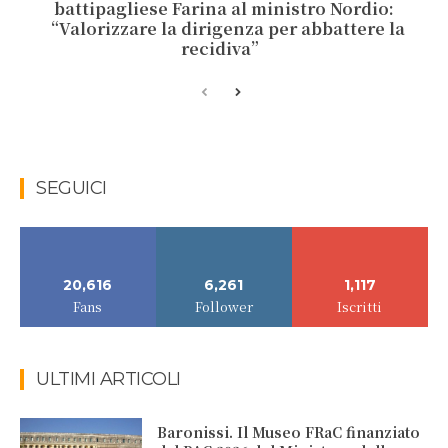
battipagliese Farina al ministro Nordio:
“Valorizzare la dirigenza per abbattere la
recidiva”
SEGUICI
20,616
6,261
1,117
Fans
Follower
Iscritti
ULTIMI ARTICOLI
Baronissi. Il Museo FRaC finanziato