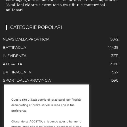
38 milioni ridotta a dormitorio tra rifiuti e contenziosi
milionari
CATEGORIE POPOLARI
NEWS DALLA PROVINCIA
15672
BATTIPAGLIA
14439
IN EVIDENZA
3271
ATTUALITÀ
2960
BATTIPAGLIA TV
1927
SPORT DALLA PROVINCIA
1590
RESTIAMO IN CONTATTO
Questo sito utilizza cookie di terze parti, per finalità
di marketing e fornire servizi in linea con le tue
Email
preferenze.
info@battipaglia1929.it
Cliccando su ACCETTA, chiudendo questo banner o
marketing@battipaglia1929.it
proseguendo con la navigazione, acconsenti al loro